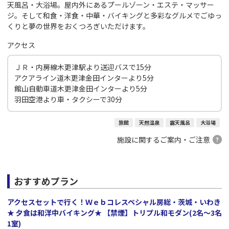
天風呂・大浴場。屋内外にあるプールゾーン・エステ・マッサー
ジ。そして和食・洋食・中華・バイキングと多彩なグルメでごゆっ
くりと夢の世界をおくつろぎいただけます。
アクセス
ＪＲ・内房線木更津駅より送迎バスで15分
アクアライン道木更津金田インターより5分
館山自動車道木更津金田インターより5分
羽田空港より車・タクシーで30分
旅館
天然温泉
露天風呂
大浴場
施設に関するご案内・ご注意
おすすめプラン
アクセスセットで行く！Ｗｅｂコレスペシャル房総・茨城・いわき
★ 夕食は和洋中バイキング★ 【禁煙】トリプル和モダン(2名～3名
1室)