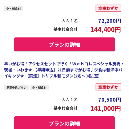
空室わずか
夕・朝食付
72,200
円
大人１名
144,400
円
基本代金合計
プランの詳細
早いがお得！アクセスセットで行く！Ｗｅｂコレスペシャル房総・
茨城・いわき★ 【早期申込】21日前までがお得♪夕食は和洋中バ
イキング★ 【禁煙】トリプル和モダン(2名～3名1室)
空室わずか
早期申込プラン
夕・朝食付
70,500
円
大人１名
141,000
円
基本代金合計
プランの詳細