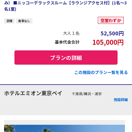
み） ■ニッコーデラックスルーム【ラウンジアクセス付】(1名～3
名1室)
空室わずか
禁煙
食事なし
52,500
円
大人１名
105,000
円
基本代金合計
プランの詳細
この施設のプラン一覧を見る
ホテルエミオン東京ベイ
千葉県/舞浜・浦安
施設詳細