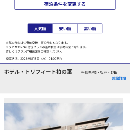
宿泊条件を変更する
人気順
安い順
高い順
※基本代金は往復航空機＋宿泊代金となります。
※タビサキMenu付きプランの基本代金は参考料金となります。
詳しくはプラン詳細画面をご確認ください。
空室状況：
2026年8月5日（水） 04:00
現在
ホテル・トリフィート柏の葉
千葉県/柏・松戸・野田
施設詳細