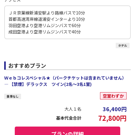
ＪＲ京葉線新浦安駅より路線バスで10分
首都高速湾岸線道浦安インターより10分
羽田空港より空港リムジンバスで60分
成田空港より空港リムジンバスで40分
ホテル
おすすめプラン
Ｗｅｂコレスペシャル★（パークチケットは含まれていません）
― 【禁煙】デラックス ツイン(2名～3名1室)
空室わずか
食事なし
36,400
円
大人１名
72,800
円
基本代金合計
プランの詳細