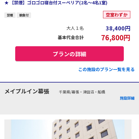
★ 【禁煙】ゴロゴロ寝台付スーペリア(2名～4名1室)
空室わずか
禁煙
朝食付
38,400
円
大人１名
76,800
円
基本代金合計
プランの詳細
この施設のプラン一覧を見る
メイプルイン幕張
千葉県/幕張・津田沼・船橋
施設詳細