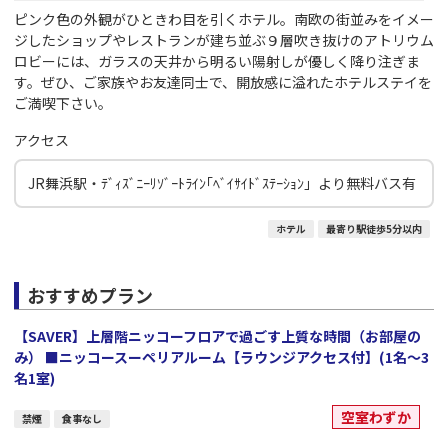
ピンク色の外観がひときわ目を引くホテル。南欧の街並みをイメー
ジしたショップやレストランが建ち並ぶ９層吹き抜けのアトリウム
ロビーには、ガラスの天井から明るい陽射しが優しく降り注ぎま
す。ぜひ、ご家族やお友達同士で、開放感に溢れたホテルステイを
ご満喫下さい。
アクセス
JR舞浜駅・ﾃﾞｨｽﾞﾆｰﾘｿﾞｰﾄﾗｲﾝ｢ﾍﾞｲｻｲﾄﾞｽﾃｰｼｮﾝ」より無料バス有
ホテル
最寄り駅徒歩5分以内
おすすめプラン
【SAVER】上層階ニッコーフロアで過ごす上質な時間（お部屋の
み） ■ニッコースーペリアルーム【ラウンジアクセス付】(1名～3
名1室)
空室わずか
禁煙
食事なし