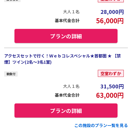
28,000
円
大人１名
56,000
円
基本代金合計
プランの詳細
アクセスセットで行く！Ｗｅｂコレスペシャル★首都圏 ★ 【禁
煙】ツイン(2名～3名1室)
空室わずか
朝食付
31,500
円
大人１名
63,000
円
基本代金合計
プランの詳細
この施設のプラン一覧を見る