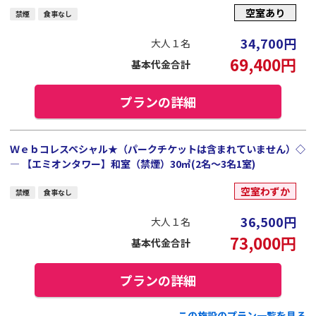
空室あり
禁煙
食事なし
34,700
円
大人１名
69,400
円
基本代金合計
プランの詳細
Ｗｅｂコレスペシャル★（パークチケットは含まれていません）◇
― 【エミオンタワー】和室（禁煙）30㎡(2名～3名1室)
空室わずか
禁煙
食事なし
36,500
円
大人１名
73,000
円
基本代金合計
プランの詳細
この施設のプラン一覧を見る