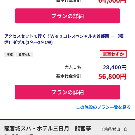
プランの詳細
アクセスセットで行く！Ｗｅｂコレスペシャル★首都圏 － 〔喫
煙〕ダブル(1名～2名1室)
空室わずか
喫煙
食事なし
28,400
円
大人１名
56,800
円
基本代金合計
プランの詳細
この施設のプラン一覧を見る
龍宮城スパ・ホテル三日月 龍宮亭
千葉県/館山・白