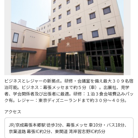
ビジネスとレジャーの新拠点。研修・会議室を備え最大３０９名宿
泊可能。ビジネス：幕張メッセまで約５分（車）。出展社、見学
者、学会関係者及び出張者に最適。研修：１泊３食会場費込みパッ
ク有。レジャー：東京ディズニーランドまで約３０分～４０分。
アクセス
JR/京成幕張本郷駅 徒歩3分、幕張メッセ 車10分・バス18分、
京葉道路 幕張IC約2分、東関道 湾岸習志野IC約5分