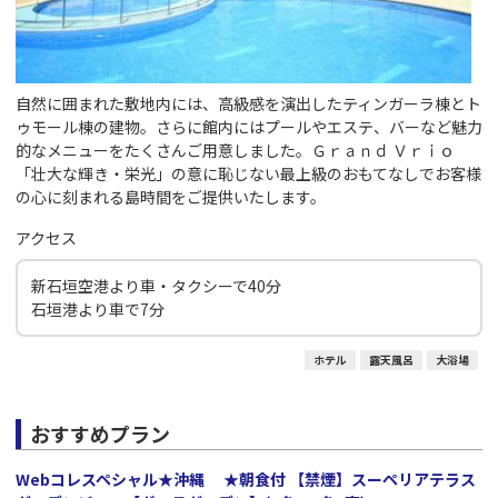
自然に囲まれた敷地内には、高級感を演出したティンガーラ棟とト
ゥモール棟の建物。さらに館内にはプールやエステ、バーなど魅力
的なメニューをたくさんご用意しました。Ｇｒａｎｄ Ｖｒｉｏ
「壮大な輝き・栄光」の意に恥じない最上級のおもてなしでお客様
の心に刻まれる島時間をご提供いたします。
アクセス
新石垣空港より車・タクシーで40分
石垣港より車で7分
ホテル
露天風呂
大浴場
おすすめプラン
Webコレスペシャル★沖縄 ★朝食付 【禁煙】スーペリアテラス