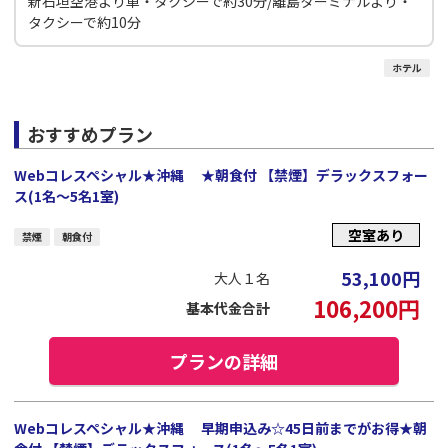
新石垣空港より車・タクシーで約30分/離島ターミナルより・
タクシーで約10分
ホテル
おすすめプラン
Webコレスペシャル★沖縄 ★朝食付 【禁煙】デラックスフォー
ス(1名～5名1室)
空室あり
禁煙
朝食付
53,100
円
大人１名
106,200
円
基本代金合計
プランの詳細
Webコレスペシャル★沖縄 早期申込み☆45日前までがお得★朝