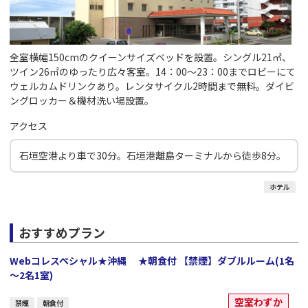
全室横幅150cmのクイーンサイズベッドを設置。シングル21㎡、
ツイン26㎡のゆったり広々客室。14：00～23：00までロビーにて
ウェルカムドリンクあり。レンタサイクル2時間まで無料。ダイビ
ングロッカー＆機材洗い場設置。
アクセス
石垣空港より車で30分。石垣港離島ターミナルから徒歩8分。
ホテル
おすすめプラン
Webコレスペシャル★沖縄 ★朝食付 【禁煙】ダブルルーム(1名
～2名1室)
空室わずか
禁煙
朝食付