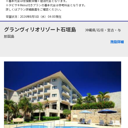
※基本代金は往復航空機＋宿泊代金となります。
※タビサキMenu付きプランの基本代金は参考料金となります。
詳しくはプラン詳細画面をご確認ください。
空室状況：
2026年8月5日（水） 04:00
現在
グランヴィリオリゾート石垣島
沖縄県/石垣・宮古・与
那国島
施設詳細