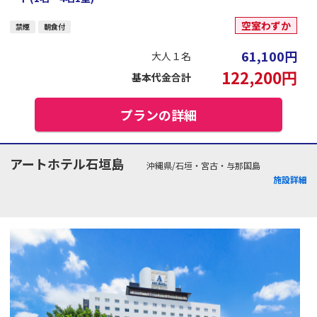
空室わずか
禁煙
朝食付
61,100
円
大人１名
122,200
円
基本代金合計
プランの詳細
アートホテル石垣島
沖縄県/石垣・宮古・与那国島
施設詳細