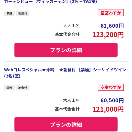
ガーデンビュー【ヴィラガーデン】(2名～4名1室)
空室わずか
禁煙
朝食付
61,600
円
大人１名
123,200
円
基本代金合計
プランの詳細
Webコレスペシャル★沖縄 ★朝食付 【禁煙】シーサイドツイン
(2名1室)
空室わずか
禁煙
朝食付
60,500
円
大人１名
121,000
円
基本代金合計
プランの詳細