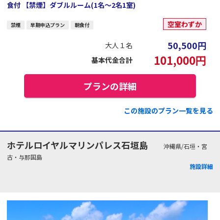
食付 【禁煙】ダブルルーム(1名～2名1室)
空室わずか
禁煙
早期申込プラン
朝食付
50,500
円
大人１名
101,000
円
基本代金合計
プランの詳細
この施設のプラン一覧を見る
ホテルロイヤルマリンパレス石垣島
沖縄県/石垣・宮
古・与那国島
施設詳細