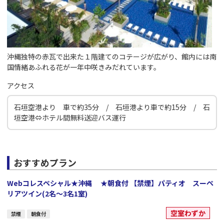
沖縄独特の赤瓦で出来た１階建てのコテージが広がり、館内には南
国情緒あふれる花が一年中咲きみだれています。
アクセス
石垣空港より 車で約35分 / 石垣港より車で約15分 / 石
垣空港⇔ホテル間無料送迎バス運行
おすすめプラン
Webコレスペシャル★沖縄 ★朝食付 【禁煙】パティオ スーペ
リアツイン(2名～3名1室)
空室わずか
禁煙
朝食付