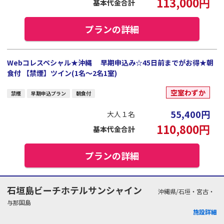
113,000
円
基本代金合計
プランの詳細
Webコレスペシャル★沖縄 早期申込み☆45日前までがお得★朝
食付 【禁煙】ツイン(1名～2名1室)
空室わずか
禁煙
早期申込プラン
朝食付
55,400
円
大人１名
110,800
円
基本代金合計
プランの詳細
石垣島ビーチホテルサンシャイン
沖縄県/石垣・宮古・
与那国島
施設詳細