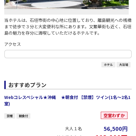
当ホテルは、石垣市街の中心地に位置しており、離島観光への桟橋
まで徒歩で３分と大変便利な所にあります。又繁華街も近く、石垣
島の魅力を存分に満喫していただけるホテルです。
アクセス
ホテル
大浴場
おすすめプラン
Webコレスペシャル★沖縄 ★朝食付 【禁煙】ツイン(1名～2名1
室)
空室わずか
禁煙
朝食付
56,500
円
大人１名