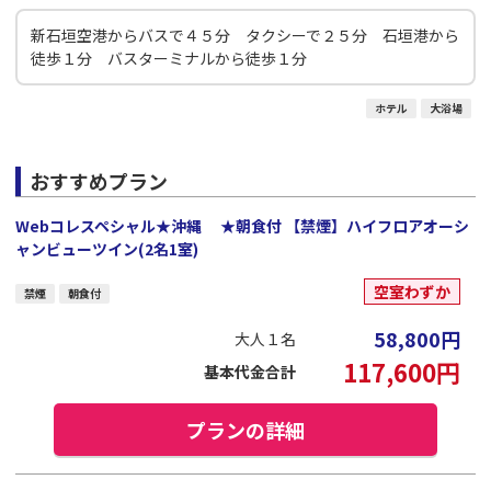
新石垣空港からバスで４５分 タクシーで２５分 石垣港から
徒歩１分 バスターミナルから徒歩１分
ホテル
大浴場
おすすめプラン
Webコレスペシャル★沖縄 ★朝食付 【禁煙】ハイフロアオーシ
ャンビューツイン(2名1室)
空室わずか
禁煙
朝食付
58,800
円
大人１名
117,600
円
基本代金合計
プランの詳細