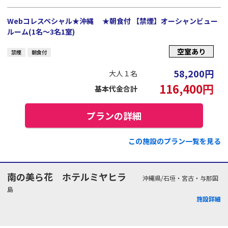
Webコレスペシャル★沖縄 ★朝食付 【禁煙】オーシャンビュー
ルーム(1名～3名1室)
空室あり
禁煙
朝食付
58,200
円
大人１名
116,400
円
基本代金合計
プランの詳細
この施設のプラン一覧を見る
南の美ら花 ホテルミヤヒラ
沖縄県/石垣・宮古・与那国
島
施設詳細