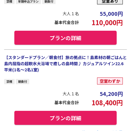
空室あり
禁煙
早期申込プラン
朝食付
55,000
円
大人１名
110,000
円
基本代金合計
プランの詳細
【スタンダードプラン／朝食付】旅の拠点に！島素材の朝ごはんと
島内屈指の超軟水大浴場で癒しの島時間♪ カジュアルツイン22.6
平米(1名～2名1室)
空室わずか
禁煙
朝食付
54,200
円
大人１名
108,400
円
基本代金合計
プランの詳細