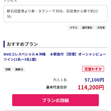
アクセス
新石垣空港より車・タクシーで30分、石垣港から車で約12
分。
ホテル
露天風呂
大浴場
おすすめプラン
Webコレスペシャル★沖縄 ★朝食付 【禁煙】オーシャンビュー
ツイン(1名～3名1室)
空室わずか
禁煙
朝食付
57,100
円
大人１名
114,200
円
基本代金合計
プランの詳細