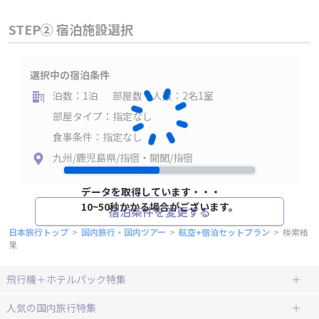
STEP② 宿泊施設選択
選択中の宿泊条件
泊数：1泊
部屋数・人数：2名1室
部屋タイプ：指定なし
食事条件：指定なし
九州/鹿児島県/指宿・開聞/指宿
データを取得しています・・・
10~50秒かかる場合がございます。
宿泊条件を変更する
日本旅行トップ
>
国内旅行・国内ツアー
>
航空+宿泊セットプラン
>
検索結
果
飛行機＋ホテルパック特集
赤い風船ダイナミックパッケージ
ＪＡＬで行く飛行機+ホテルパック
人気の国内旅行特集