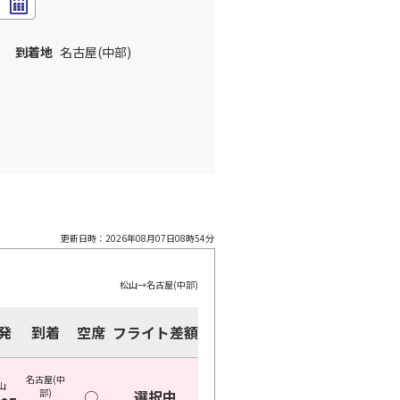
到着地
名古屋(中部)
更新日時：
2026年08月07日08時54分
松山
→
名古屋(中部)
発
到着
空席
フライト差額
名古屋(中
山
部)
○
選択中