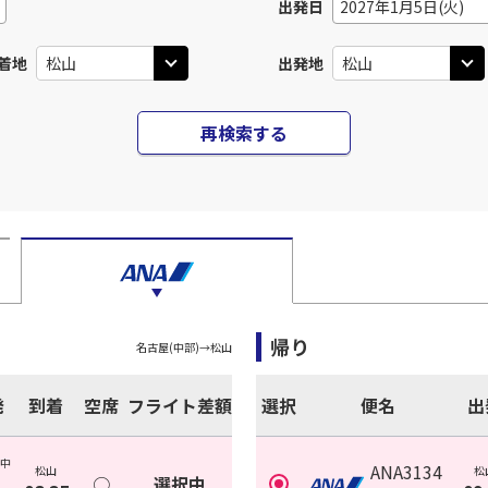
出発日
2027年1月5日(火)
着地
出発地
再検索する
帰り
名古屋(中部)
→
松山
発
到着
空席
フライト差額
選択
便名
出
(中
ANA3134
松山
松
○
選択中