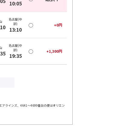
:05
10:05
名古屋(中
山
部)
○
+
0
円
:10
13:10
名古屋(中
山
部)
○
+
1,300
円
:35
19:35
エアラインズ、4641～4699番台の便はオリエン