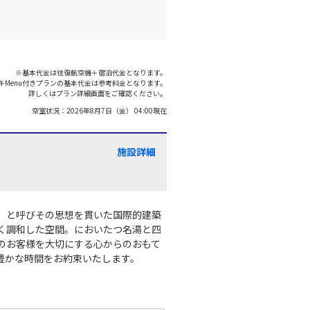
※基本代金は往復航空機＋宿泊代金となります。
キMenu付きプランの基本代金は参考料金となります。
詳しくはプラン詳細画面をご確認ください。
空室状況：
2026年8月7日（金） 04:00
現在
施設詳細
」と呼びその思想を貫いた国際的建築
く調和した空間。においたつ名湯と四
のお客様を大切にする心からのおもて
豊かな時間をお約束いたします。