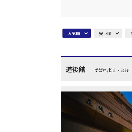
人気順
安い順
道後舘
愛媛県/松山・道後