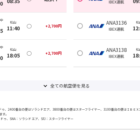
08:35
09
IBEX
運航
30
(中
ANA3136
松山
松
○
+
2,700
円
11:40
12
IBEX
運航
35
(中
ANA3138
松山
松
○
+
2,700
円
18:05
18
IBEX
運航
00
全ての航空便を見る
・ドゥ、2400番台の便はソラシドエア、3800番台の便はスターフライヤー、3100番台の便はＩＢＥＸ
ます。
ドゥ、SNA：ソラシド エア、SFJ：スターフライヤー