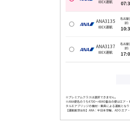
IBEX
運航
07:
名古屋
ANA3135
部)
IBEX
運航
10:
名古屋
ANA3137
部)
IBEX
運航
17:
※プレミアムクラスは選択できません。
※ANA便名のうち4700～4840番台の便はエア
タルエアブリッジの機材・乗員による運航となり
【運航航空会社】ANA：全日本空輸、ADO:エア・