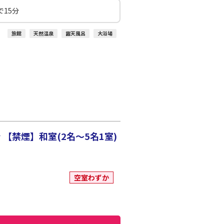
15分
旅館
天然温泉
露天風呂
大浴場
禁煙】和室(2名～5名1室)
空室わずか