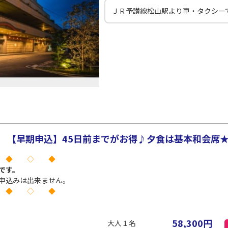
ＪＲ予讃線松山駅より車・タクシーで
【早期申込】45日前までがお得♪夕食は基本和会席★ 【
 ◆ ◇ ◆
です。
申込みは出来ません。
 ◆ ◇ ◆
58,300
円
大人１名