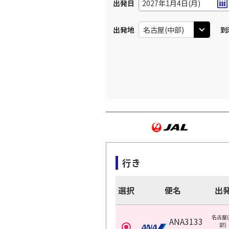
出発日
2027年1月4日(月)
出発地
到
行き
選択
便名
出
名古屋
ANA3133
部)