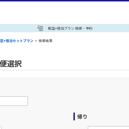
航空+宿泊プラン 検索・予約
空+宿泊セットプラン
>
検索結果
空便選択
帰り