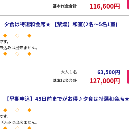
116,600
円
基本代金合計
夕食は特選和会席★ 【禁煙】和室(2名～5名1室)
 ◆ ◇ ◆
です。
申込みは出来ません。
 ◆ ◇ ◆
63,500
円
大人１名
127,000
円
基本代金合計
【早期申込】45日前までがお得♪夕食は特選和会席★ 【
 ◆ ◇ ◆
です。
申込みは出来ません。
 ◆ ◇ ◆