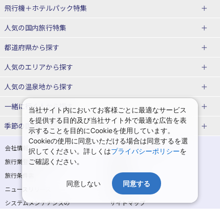
飛行機＋ホテルパック特集
赤い風船ダイナミックパッケージ
ＪＡＬで行く飛行機+ホテルパック
人気の国内旅行特集
（飛行機+ホテルパック）
東京ディズニーリゾート®への旅
ユニバーサル・スタジオ・ジャパ
都道府県から探す
ＡＮＡで行く飛行機+ホテルパック
出張パック
ンへの旅
人気のエリアから探す
温泉旅行
日帰り旅行
北海道旅行・ツアー
人気の温泉地から探す
東北
函館旅行
札幌旅行
北海道
一緒に行く人から探す
当社サイト内においてお客様ごとに最適なサービス
を提供する目的及び当社サイト外で最適な広告を表
青森旅行・ツアー
岩手旅行・ツアー
湯の川温泉(北海道)
定山渓温泉(北海道)
一人旅 国内版
家族・子連れ旅行 国内版
季節の国内旅行特集
示することを目的にCookieを使用しています。
宮城旅行・ツアー
秋田旅行・ツアー
仙台旅行
Cookieの使用に同意いただける場合は同意するを選
十勝川温泉(北海道)
阿寒湖温泉(北海道)
カップル・夫婦旅行 国内版
女子旅 国内版
桜・お花見特集
ゴールデンウィーク（GW）の国内
会社情報
プライバシーポリシー
択してください。詳しくは
プライバシーポリシー
を
旅行
山形旅行・ツアー
福島旅行・ツアー
洞爺湖温泉(北海道)
川湯温泉(北海道)
卒業旅行・学生旅行 国内版
旅行業登録票・約款
ご確認ください。
規約集
夏休み・お盆の国内旅行
7月の国内旅行
関東
旅行条件書
商標について
那須旅行
日光旅行
層雲峡温泉(北海道)
知床温泉(北海道)
同意しない
同意する
ニュースリリース
採用情報
8月の国内旅行
9月の国内旅行
東京旅行・ツアー
神奈川旅行・ツアー
小笠原旅行
大島旅行
東北
システムメンテナンスの
サイトマップ
10月の国内旅行
11月の国内旅行
埼玉旅行・ツアー
千葉旅行・ツアー
お知らせ
神津島旅行
青ヶ島旅行
花巻温泉(岩手)
蔵王温泉(山形)