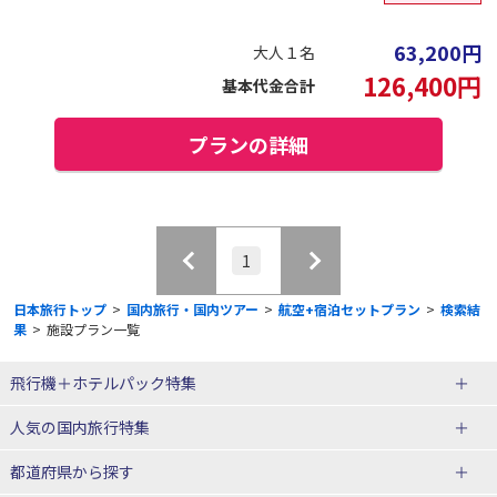
63,200
円
大人１名
126,400
円
基本代金合計
プランの詳細
1
日本旅行トップ
>
国内旅行・国内ツアー
>
航空+宿泊セットプラン
>
検索結
果
>
施設プラン一覧
飛行機＋ホテルパック特集
赤い風船ダイナミックパッケージ
ＪＡＬで行く飛行機+ホテルパック
人気の国内旅行特集
（飛行機+ホテルパック）
東京ディズニーリゾート®への旅
ユニバーサル・スタジオ・ジャパ
都道府県から探す
ＡＮＡで行く飛行機+ホテルパック
出張パック
ンへの旅