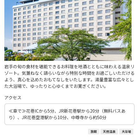
岩手の旬の食材を堪能できるお料理を地酒とともに味わえる温泉リ
ゾート。気兼ねなく語らいながら特別な時間をお過ごしいただける
よう、真心を込めたおもてなしをいたします。湯量豊富な広々とし
た大浴場で、ゆったりと心ゆくまでお寛ぎください。
アクセス
≪車で≫花巻ICから5分、JR新花巻駅から20分（無料バスあ
り）、JR花巻空港駅から10分、中尊寺から約50分
旅館
天然温泉
大浴場