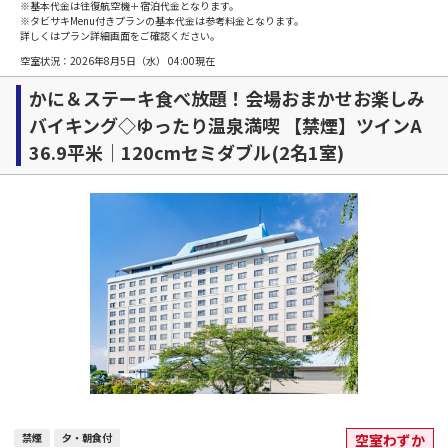
※基本代金は往復航空機＋宿泊代金となります。
※タビサキMenu付きプランの基本代金は参考料金となります。
詳しくはプラン詳細画面をご確認ください。
空室状況：
2026年8月5日（水） 04:00
現在
かに＆ステーキ食べ放題！会場おまかせお楽しみ
バイキング◇ゆったり温泉満喫 【禁煙】ツインA
36.9平米｜120cmセミダブル(2名1室)
禁煙
夕・朝食付
空室わずか