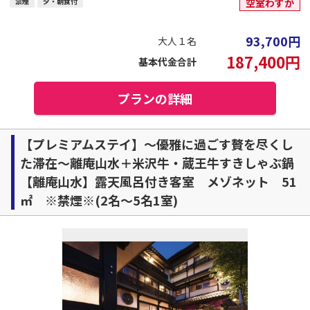
禁煙
夕・朝食付
空室わずか
93,700
円
大人１名
187,400
円
基本代金合計
プランの詳細
【プレミアムステイ】～優雅に過ごす贅を尽くし
た滞在～離庵山水＋米沢牛・蔵王牛すきしゃぶ鍋
【離庵山水】露天風呂付き客室 メゾネット 51
㎡ ※禁煙※(2名～5名1室)