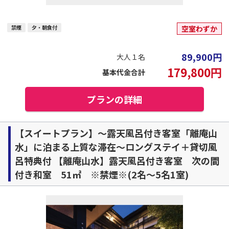
禁煙
夕・朝食付
空室わずか
89,900
円
大人１名
179,800
円
基本代金合計
プランの詳細
【スイートプラン】～露天風呂付き客室「離庵山
水」に泊まる上質な滞在～ロングステイ＋貸切風
呂特典付 【離庵山水】露天風呂付き客室 次の間
付き和室 51㎡ ※禁煙※(2名～5名1室)