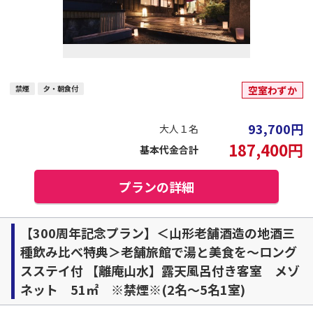
禁煙
夕・朝食付
空室わずか
93,700
円
大人１名
187,400
円
基本代金合計
プランの詳細
【300周年記念プラン】＜山形老舗酒造の地酒三
種飲み比べ特典＞老舗旅館で湯と美食を～ロング
スステイ付 【離庵山水】露天風呂付き客室 メゾ
ネット 51㎡ ※禁煙※(2名～5名1室)