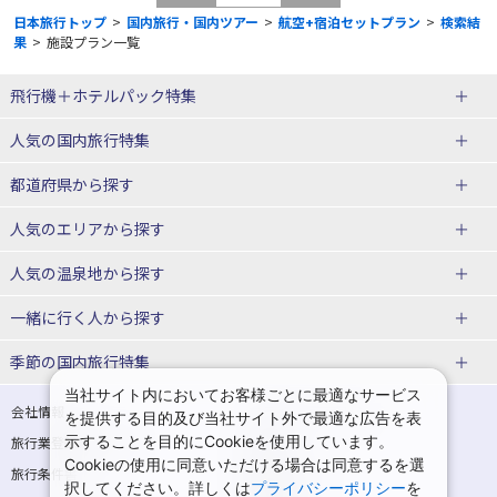
日本旅行トップ
>
国内旅行・国内ツアー
>
航空+宿泊セットプラン
>
検索結
果
>
施設プラン一覧
飛行機＋ホテルパック特集
赤い風船ダイナミックパッケージ
ＪＡＬで行く飛行機+ホテルパック
人気の国内旅行特集
（飛行機+ホテルパック）
東京ディズニーリゾート®への旅
ユニバーサル・スタジオ・ジャパ
都道府県から探す
ＡＮＡで行く飛行機+ホテルパック
出張パック
ンへの旅
人気のエリアから探す
温泉旅行
日帰り旅行
北海道旅行・ツアー
人気の温泉地から探す
東北
函館旅行
札幌旅行
北海道
一緒に行く人から探す
青森旅行・ツアー
岩手旅行・ツアー
湯の川温泉(北海道)
定山渓温泉(北海道)
一人旅 国内版
家族・子連れ旅行 国内版
季節の国内旅行特集
宮城旅行・ツアー
秋田旅行・ツアー
仙台旅行
当社サイト内においてお客様ごとに最適なサービス
十勝川温泉(北海道)
阿寒湖温泉(北海道)
カップル・夫婦旅行 国内版
女子旅 国内版
桜・お花見特集
ゴールデンウィーク（GW）の国内
会社情報
プライバシーポリシー
を提供する目的及び当社サイト外で最適な広告を表
旅行
山形旅行・ツアー
福島旅行・ツアー
洞爺湖温泉(北海道)
川湯温泉(北海道)
示することを目的にCookieを使用しています。
卒業旅行・学生旅行 国内版
旅行業登録票・約款
規約集
Cookieの使用に同意いただける場合は同意するを選
夏休み・お盆の国内旅行
7月の国内旅行
関東
旅行条件書
商標について
那須旅行
日光旅行
層雲峡温泉(北海道)
知床温泉(北海道)
択してください。詳しくは
プライバシーポリシー
を