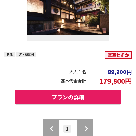
禁煙
夕・朝食付
空室わずか
89,900
円
大人１名
179,800
円
基本代金合計
プランの詳細
1