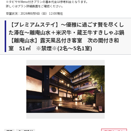
※タビサキMenu付きプランの基本代金は参考料金となります。
詳しくはプラン詳細画面をご確認ください。
空室状況：
2026年8月9日（日） 12:00
現在
【プレミアムステイ】～優雅に過ごす贅を尽くし
た滞在～離庵山水＋米沢牛・蔵王牛すきしゃぶ鍋
【離庵山水】露天風呂付き客室 次の間付き和
室 51㎡ ※禁煙※(2名～5名1室)