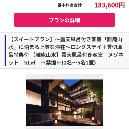
183,600
円
基本代金合計
プランの詳細
【スイートプラン】～露天風呂付き客室「離庵山
水」に泊まる上質な滞在～ロングステイ＋貸切風
呂特典付 【離庵山水】露天風呂付き客室 メゾネ
ット 51㎡ ※禁煙※(2名～5名1室)