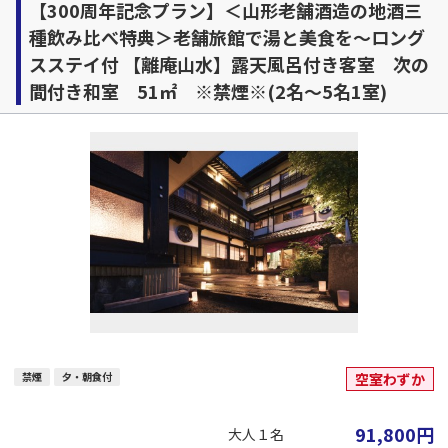
【300周年記念プラン】＜山形老舗酒造の地酒三
種飲み比べ特典＞老舗旅館で湯と美食を～ロング
スステイ付 【離庵山水】露天風呂付き客室 次の
間付き和室 51㎡ ※禁煙※(2名～5名1室)
禁煙
夕・朝食付
空室わずか
91,800
円
大人１名