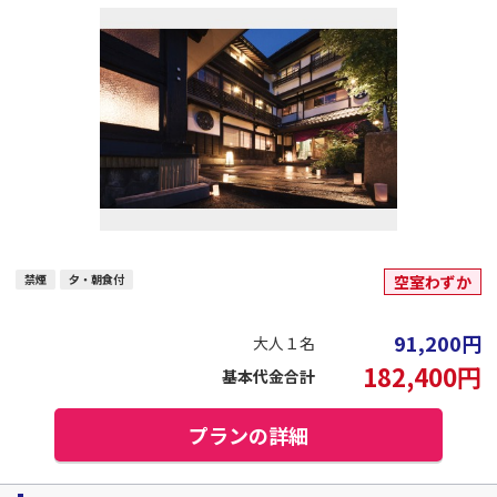
禁煙
夕・朝食付
空室わずか
91,200
円
大人１名
182,400
円
基本代金合計
プランの詳細