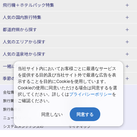
飛行機＋ホテルパック特集
赤い風船ダイナミックパッケージ
ＪＡＬで行く飛行機+ホテルパック
人気の国内旅行特集
（飛行機+ホテルパック）
東京ディズニーリゾート®への旅
ユニバーサル・スタジオ・ジャパ
都道府県から探す
ＡＮＡで行く飛行機+ホテルパック
出張パック
ンへの旅
人気のエリアから探す
温泉旅行
日帰り旅行
北海道旅行・ツアー
人気の温泉地から探す
東北
函館旅行
札幌旅行
北海道
一緒に行く人から探す
当社サイト内においてお客様ごとに最適なサービス
を提供する目的及び当社サイト外で最適な広告を表
青森旅行・ツアー
岩手旅行・ツアー
湯の川温泉(北海道)
定山渓温泉(北海道)
一人旅 国内版
家族・子連れ旅行 国内版
季節の国内旅行特集
示することを目的にCookieを使用しています。
宮城旅行・ツアー
秋田旅行・ツアー
仙台旅行
Cookieの使用に同意いただける場合は同意するを選
十勝川温泉(北海道)
阿寒湖温泉(北海道)
カップル・夫婦旅行 国内版
女子旅 国内版
桜・お花見特集
ゴールデンウィーク（GW）の国内
会社情報
プライバシーポリシー
択してください。詳しくは
プライバシーポリシー
を
旅行
山形旅行・ツアー
福島旅行・ツアー
洞爺湖温泉(北海道)
川湯温泉(北海道)
卒業旅行・学生旅行 国内版
旅行業登録票・約款
ご確認ください。
規約集
夏休み・お盆の国内旅行
7月の国内旅行
関東
旅行条件書
商標について
那須旅行
日光旅行
層雲峡温泉(北海道)
知床温泉(北海道)
同意しない
同意する
ニュースリリース
採用情報
8月の国内旅行
9月の国内旅行
東京旅行・ツアー
神奈川旅行・ツアー
小笠原旅行
大島旅行
東北
システムメンテナンスの
サイトマップ
10月の国内旅行
11月の国内旅行
埼玉旅行・ツアー
千葉旅行・ツアー
お知らせ
神津島旅行
青ヶ島旅行
花巻温泉(岩手)
蔵王温泉(山形)