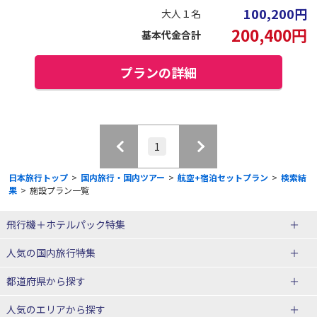
100,200
円
大人１名
200,400
円
基本代金合計
プランの詳細
1
日本旅行トップ
>
国内旅行・国内ツアー
>
航空+宿泊セットプラン
>
検索結
果
>
施設プラン一覧
飛行機＋ホテルパック特集
赤い風船ダイナミックパッケージ
ＪＡＬで行く飛行機+ホテルパック
人気の国内旅行特集
（飛行機+ホテルパック）
東京ディズニーリゾート®への旅
ユニバーサル・スタジオ・ジャパ
都道府県から探す
ＡＮＡで行く飛行機+ホテルパック
出張パック
ンへの旅
人気のエリアから探す