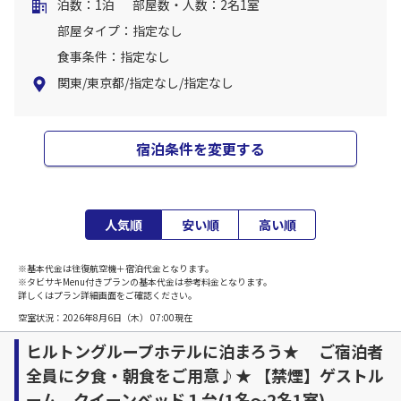
泊数：1泊
部屋数・人数：2名1室
部屋タイプ：指定なし
食事条件：指定なし
関東/東京都/指定なし/指定なし
宿泊条件を変更する
人気順
安い順
高い順
※基本代金は往復航空機＋宿泊代金となります。
※タビサキMenu付きプランの基本代金は参考料金となります。
詳しくはプラン詳細画面をご確認ください。
空室状況：
2026年8月6日（木） 07:00
現在
ヒルトングループホテルに泊まろう★ ご宿泊者
全員に夕食・朝食をご用意♪★ 【禁煙】ゲストル
ーム クイーンベッド１台(1名～2名1室)