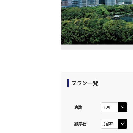
12:
上記航空便のクラスJを利
福岡
JAL316
14:
上記航空便のクラスJを利
福岡
JAL318
14:
プラン一覧
上記航空便のクラスJを利
泊数
福岡
JAL320
15:
部屋数
上記航空便のクラスJを利