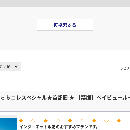
○
JAL331
+
0
円
00
20:55
18
○
用する
上記航空便のクラスJを
+
2,400
円
再検索する
東京(羽田)
東京(
○
JAL333
+
0
円
00
21:50
19
○
用する
上記航空便のクラスJを
+
2,400
円
高い順
※タビサ
東京(羽田)
東京(
○
JAL335
+
0
円
00
22:45
19
○
用する
上記航空便のクラスJを
+
2,400
円
ｅｂコレスペシャル★首都圏 ★ 【禁煙】ベイビュールー
◆ ◇ ◆ ◇ ◆ ◇ ◆ ◇ ◆
インターネット限定のおすすめプランです。