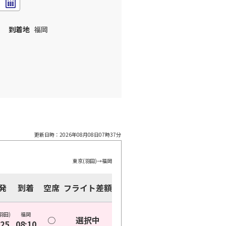
到着地
福岡
更新日時：
2026年08月08日07時37分
東京(羽田)
→
福岡
発
到着
空席
フライト差額
羽田)
福岡
○
選択中
:25
08:10