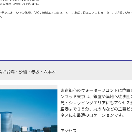
のみ適用し表示しております。
日本トランスオーシャン航空、RAC：琉球エアコミューター、JAC：日本エアコミューター、J-AIR：ジ
東京(羽田)
東京(
○
JAL311
+
0
円
ン
00
11:45
09
○
用する
上記航空便のクラスJを
+
2,400
円
東京(羽田)
東京(
○
JAL313
+
0
円
00
12:50
10
都/お台場・汐留・赤坂・六本木
○
用する
上記航空便のクラスJを
+
2,400
円
東京(羽田)
東京(
東京都心のウォーターフロントに位置
○
JAL315
+
0
円
45
13:40
11
ンラッド東京は、銀座や築地へ徒歩圏
光・ショッピングエリアにもアクセス
空港まで２５分、丸の内などの主要ビ
○
用する
上記航空便のクラスJを
+
2,400
円
ネスにも最適のロケーションです。
東京(羽田)
東京(
○
JAL317
アクセス
+
0
円