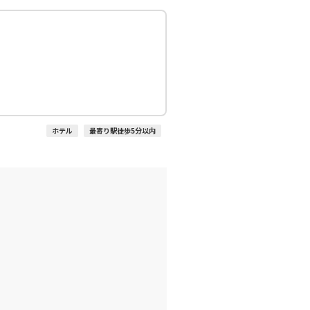
:55
13:40
×
-
利用する
羽田)
福岡
○
+
1,200
円
:50
14:35
○
利用する
+
2,400
円
ホテル
最寄り駅徒歩5分以内
羽田)
福岡
○
+
0
円
:45
15:30
○
利用する
+
2,400
円
羽田)
福岡
○
+
5,300
円
:25
17:10
○
利用する
+
13,100
円