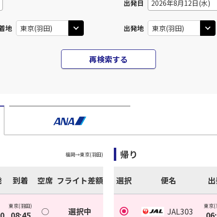
出発日
2026年8月12日(水)
着地
出発地
再検索する
帰り
福岡
→
東京(羽田)
発
到着
空席
フライト差額
選択
便名
出
東京(羽田)
東京(
○
選択中
JAL303
00
08:45
06