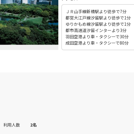
45
14:40
11
ＪＲ山手線新橋駅より徒歩で7分
○
用する
都営大江戸線汐留駅より徒歩で1分
上記航空便のクラスJを
+
2,400
円
ゆりかもめ線汐留駅より徒歩で1分
都市高速道汐留インターより3分
東京(羽田)
東京(
○
羽田空港より車・タクシーで30分
JAL319
+
0
円
00
15:55
12
成田空港より車・タクシーで80分
○
用する
上記航空便のクラスJを
+
2,400
円
東京(羽田)
東京(
○
JAL321
+
0
円
40
16:40
13
○
用する
上記航空便のクラスJを
+
2,400
円
東京(羽田)
東京(
○
JAL323
+
0
円
50
17:50
15
利用人数
2
名
○
用する
上記航空便のクラスJを
+
2,400
円