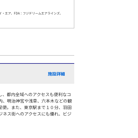
ェイ・エア、FDA：フジドリームエアラインズ、
羽田)
福岡
○
+
0
円
:15
11:00
○
利用する
+
13,100
円
羽田)
福岡
○
+
0
円
:00
11:45
施設詳細
○
利用する
+
2,400
円
羽田)
福岡
し、都内全域へのアクセスも便利なコ
○
+
0
円
:10
12:55
内、明治神宮や浅草、六本木などの観
至便。また、東京駅まで１０分、羽田
ジネス街へのアクセスにも優れ、ビジ
○
利用する
+
13,100
円
羽田)
福岡
×
-