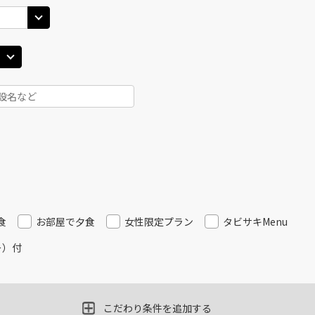
東京(羽田)
東京(
○
JAL325
+
0
円
35
18:35
15
○
用する
上記航空便のクラスJを
+
2,400
円
東京(羽田)
東京(
○
JAL327
+
0
円
00
19:00
17
○
用する
上記航空便のクラスJを
+
2,400
円
東京(羽田)
東京(
食
お部屋で夕食
女性限定プラン
タビサキMenu
○
JAL329
+
0
円
10
20:05
17
ー）付
○
用する
上記航空便のクラスJを
+
2,400
円
こだわり条件を追加する
東京(羽田)
東京(