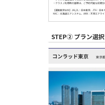
・クラスＪ利用時の差額は、ご予約可能な区間分
【運航航空会社】JAL/JL：日本航空、JTA：
福岡
JAL308
HAC：北海道エアシステム、AMX：天草エアライ
10:
上記航空便のクラスJを利
STEP② プラン選択
福岡
JAL310
11:
コンラッド東京
東京
上記航空便のクラスJを利
福岡
JAL312
11:
上記航空便のクラスJを利
福岡
JAL314