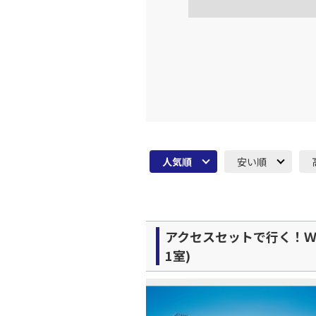
JAL328
19:
上記航空便のクラスJを利
福岡
JAL330
20:
上記航空便のクラスJを利
人気順
安い順
福岡
JAL332
21:
上記航空便のクラスJを利
アクセスセットで行く！Ｗ
1室)