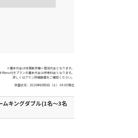
○
+
0
円
:45
20:35
○
利用する
+
2,400
円
羽田)
福岡
○
+
0
円
:10
21:00
○
利用する
+
2,400
円
※基本代金は往復航空機＋宿泊代金となります。
キMenu付きプランの基本代金は参考料金となります。
羽田)
福岡
詳しくはプラン詳細画面をご確認ください。
○
+
0
円
:35
21:30
空室状況：
2026年8月8日（土） 04:00
現在
○
利用する
+
2,400
円
ムキングダブル(1名～3名