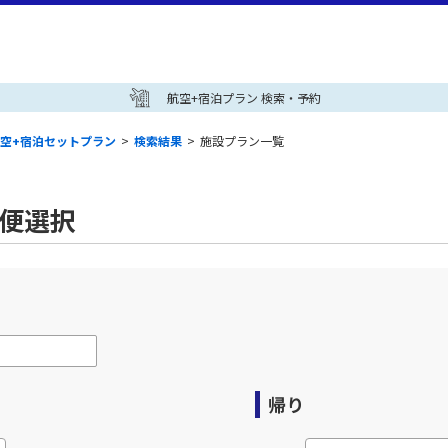
航空+宿泊プラン 検索・予約
空+宿泊セットプラン
>
検索結果
>
施設プラン一覧
空便選択
帰り