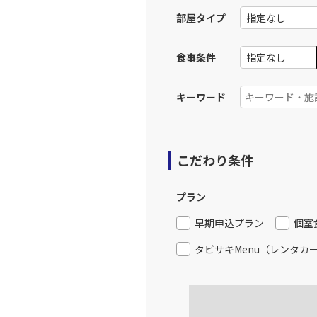
部屋タイプ
福岡
JAL322
16:
食事条件
上記航空便のクラスJを利
キーワード
福岡
JAL324
17:
こだわり条件
上記航空便のクラスJを利
プラン
福岡
早期申込プラン
個室
JAL326
18:
タビサキMenu（レンタカ
上記航空便のクラスJを利
福岡