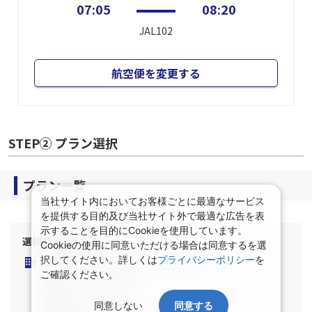
07:05
08:20
JAL102
航空便を変更する
STEP② プラン選択
プラン一覧
当社サイト内においてお客様ごとに最適なサービス
を提供する目的及び当社サイト外で最適な広告を表
示することを目的にCookieを使用しています。
選択中の宿泊条件
Cookieの使用に同意いただける場合は同意するを選
択してください。詳しくは
プライバシーポリシー
を
泊数：1泊
部屋数・人数：2名1室
ご確認ください。
部屋タイプ：指定なし
食事条件：指定なし
同意しない
同意する