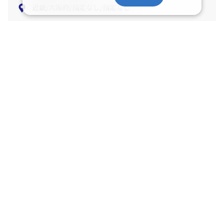
近畿/大阪府/指定なし/指定なし
宿泊条件を変更する
ご迷惑をおかけしております
該当のプランが無いか、アクセスが集中して繋がりにくくなっておりま
す。
条件を変えていただくか、しばらくして再検索していただけますようお
願い申し上げます。
日本旅行トップ
>
国内旅行・国内ツアー
>
航空+宿泊セットプラン
>
検索結
果
>
施設プラン一覧