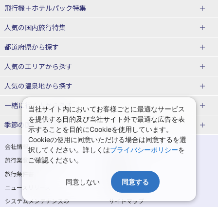
飛行機＋ホテルパック特集
赤い風船ダイナミックパッケージ
ＪＡＬで行く飛行機+ホテルパック
人気の国内旅行特集
（飛行機+ホテルパック）
東京ディズニーリゾート®への旅
ユニバーサル・スタジオ・ジャパ
都道府県から探す
ＡＮＡで行く飛行機+ホテルパック
出張パック
ンへの旅
人気のエリアから探す
温泉旅行
日帰り旅行
北海道旅行・ツアー
人気の温泉地から探す
東北
函館旅行
札幌旅行
北海道
一緒に行く人から探す
当社サイト内においてお客様ごとに最適なサービス
を提供する目的及び当社サイト外で最適な広告を表
青森旅行・ツアー
岩手旅行・ツアー
湯の川温泉(北海道)
定山渓温泉(北海道)
一人旅 国内版
家族・子連れ旅行 国内版
季節の国内旅行特集
示することを目的にCookieを使用しています。
宮城旅行・ツアー
秋田旅行・ツアー
仙台旅行
Cookieの使用に同意いただける場合は同意するを選
十勝川温泉(北海道)
阿寒湖温泉(北海道)
カップル・夫婦旅行 国内版
女子旅 国内版
桜・お花見特集
ゴールデンウィーク（GW）の国内
会社情報
プライバシーポリシー
択してください。詳しくは
プライバシーポリシー
を
旅行
山形旅行・ツアー
福島旅行・ツアー
洞爺湖温泉(北海道)
川湯温泉(北海道)
卒業旅行・学生旅行 国内版
旅行業登録票・約款
ご確認ください。
規約集
夏休み・お盆の国内旅行
7月の国内旅行
関東
旅行条件書
商標について
那須旅行
日光旅行
層雲峡温泉(北海道)
知床温泉(北海道)
同意しない
同意する
ニュースリリース
採用情報
8月の国内旅行
9月の国内旅行
東京旅行・ツアー
神奈川旅行・ツアー
小笠原旅行
大島旅行
東北
システムメンテナンスの
サイトマップ
10月の国内旅行
11月の国内旅行
埼玉旅行・ツアー
千葉旅行・ツアー
お知らせ
神津島旅行
青ヶ島旅行
花巻温泉(岩手)
蔵王温泉(山形)