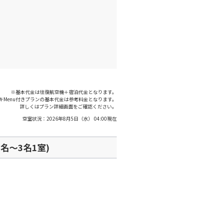
○
+
1,200
円
:00
21:20
○
利用する
+
7,700
円
※基本代金は往復航空機＋宿泊代金となります。
キMenu付きプランの基本代金は参考料金となります。
詳しくはプラン詳細画面をご確認ください。
空室状況：
2026年8月5日（水） 04:00
現在
名～3名1室)