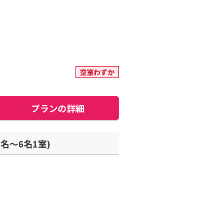
空室わずか
プランの詳細
名～6名1室)