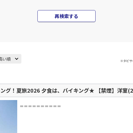
○
JAL138
+
0
円
10
20:25
20
再検索する
○
用する
上記航空便のクラスJを
+
5,200
円
高い順
※タビサ
グ！夏旅2026 夕食は、バイキング★ 【禁煙】洋室(2
＝＝＝＝＝＝＝＝＝＝