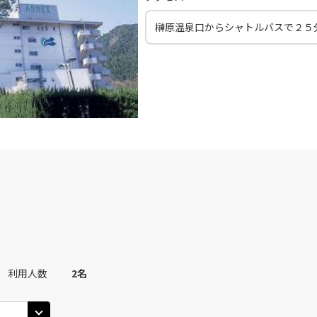
30
14:35
13
榊原温泉口からシャトルバスで２５
○
用する
上記航空便のクラスJを
+
14,400
円
田)
大阪(伊丹)
大阪(
○
JAL120
+
3,900
円
30
15:35
14
○
用する
上記航空便のクラスJを
+
7,700
円
田)
大阪(伊丹)
大阪(
○
JAL124
+
23,000
円
55
16:00
15
○
用する
上記航空便のクラスJを
+
5,200
円
田)
大阪(伊丹)
大阪(
○
JAL126
+
2,500
円
利用人数
2
名
40
17:45
16
○
用する
上記航空便のクラスJを
+
26,600
円