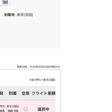
到着地
東京(羽田)
更新日時：
2026年08月06日09時40分
大阪(伊丹)
→
東京(羽田)
発
到着
空席
フライト差額
伊丹)
東京(羽田)
○
選択中
:05
08:20