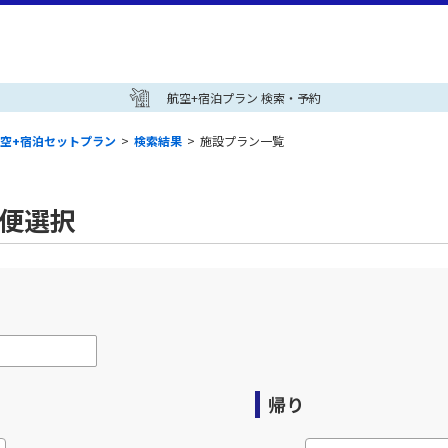
航空+宿泊プラン 検索・予約
空+宿泊セットプラン
>
検索結果
>
施設プラン一覧
空便選択
帰り