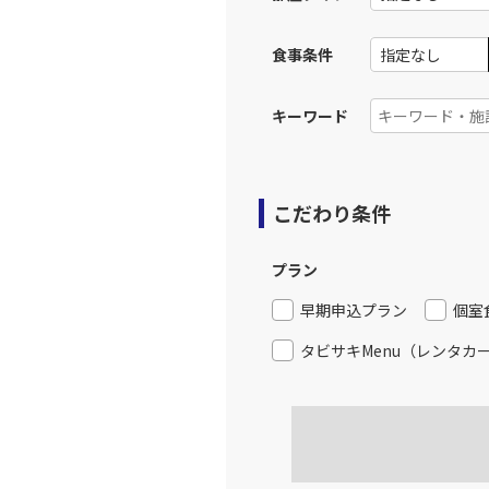
食事条件
東京(羽
JAL131
17:
キーワード
上記航空便のクラスJを利
東京(羽
JAL133
こだわり条件
18:
プラン
上記航空便のクラスJを利
早期申込プラン
個室
東京(羽
JAL137
タビサキMenu（レンタカ
18:
上記航空便のクラスJを利
東京(羽