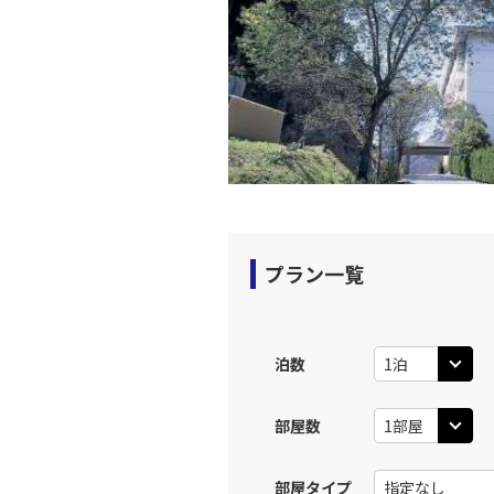
13:
上記航空便のクラスJを利
東京(羽
JAL121
14:
上記航空便のクラスJを利
東京(羽
プラン一覧
JAL125
14:
上記航空便のクラスJを利
泊数
東京(羽
JAL127
部屋数
16:
部屋タイプ
上記航空便のクラスJを利