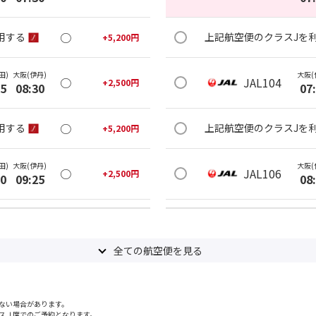
○
用する
上記航空便のクラスJを
+
5,200
円
田)
大阪(伊丹)
大阪(
○
JAL104
+
2,500
円
25
08:30
07
○
用する
上記航空便のクラスJを
+
5,200
円
田)
大阪(伊丹)
大阪(
○
JAL106
+
2,500
円
20
09:25
08
○
用する
上記航空便のクラスJを
+
14,400
円
全ての航空便を見る
田)
大阪(伊丹)
大阪(
○
JAL110
+
5,200
円
35
10:40
09
ない場合があります。
○
用する
上記航空便のクラスJを
+
26,600
円
スＪ席でのご予約となります。