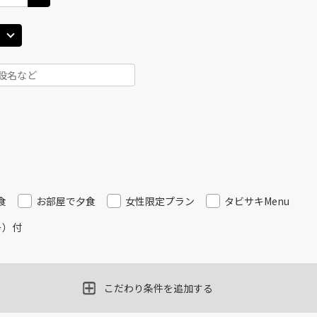
田)
大阪(伊丹)
大阪(
○
JAL128
+
2,500
円
35
18:40
16
○
用する
上記航空便のクラスJを
+
5,200
円
田)
大阪(伊丹)
大阪(
○
JAL130
+
2,500
円
00
19:05
18
○
用する
上記航空便のクラスJを
+
5,200
円
食
お部屋で夕食
女性限定プラン
タビサキMenu
田)
大阪(伊丹)
大阪(
○
選択中
JAL134
ー）付
40
19:45
19
○
用する
上記航空便のクラスJを
+
5,200
円
こだわり条件を追加する
田)
大阪(伊丹)
大阪(