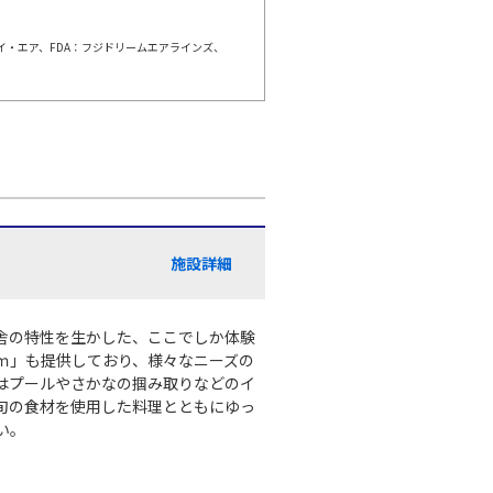
ェイ・エア、FDA：フジドリームエアラインズ、
伊丹)
東京(羽田)
○
+
0
円
:20
11:35
○
利用する
+
5,200
円
伊丹)
東京(羽田)
○
+
0
円
:25
12:40
施設詳細
○
利用する
+
26,600
円
伊丹)
東京(羽田)
舎の特性を生かした、ここでしか体験
○
+
0
円
:25
13:40
ｍ」も提供しており、様々なニーズの
はプールやさかなの掴み取りなどのイ
旬の食材を使用した料理とともにゆっ
○
利用する
+
14,400
円
い。
伊丹)
東京(羽田)
○
+
0
円