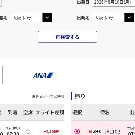
出発日
2026年8月10日(月)
着地
出発地
再検索する
帰り
東京(羽田)
→
大阪(伊丹)
発
到着
空席
フライト差額
選択
便名
出
田)
大阪(伊丹)
大阪(
○
JAL102
+
2,500
円
30
07:30
07