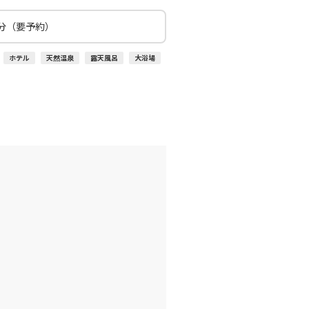
:25
14:40
分（要予約）
○
利用する
+
26,600
円
ホテル
天然温泉
露天風呂
大浴場
伊丹)
東京(羽田)
○
+
1,200
円
:30
15:50
○
利用する
+
7,700
円
伊丹)
東京(羽田)
○
+
3,900
円
:30
17:00
○
利用する
+
7,700
円
伊丹)
東京(羽田)
○
+
1,200
円
:20
17:50
○
利用する
+
5,200
円