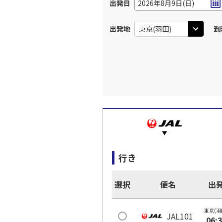
出発日
2026年8月9日(日)
出発地
到
行き
選択
便名
出
東京(羽
JAL101
06: