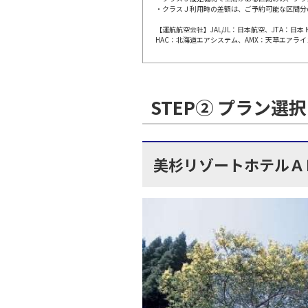
・クラスＪ利用時の差額は、ご予約可能な区間分
【運航航空会社】JAL/JL：日本航空、JTA：
東京(羽
JAL113
HAC：北海道エアシステム、AMX：天草エアライ
10:
上記航空便のクラスJを利
STEP② プラン選択
東京(羽
JAL115
11:
美杉リゾートホテルＡ
上記航空便のクラスJを利
東京(羽
JAL117
12:
上記航空便のクラスJを利
東京(羽
JAL119