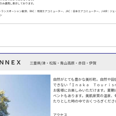
のみ適用し表示しております。
日本トランスオーシャン航空、RAC：琉球エアコミューター、JAC：日本エアコミューター、J-AIR：ジ
田)
大阪(伊丹)
大阪(
○
JAL112
+
5,200
円
ン
40
11:45
10
○
用する
上記航空便のクラスJを
+
26,600
円
田)
大阪(伊丹)
大阪(
○
JAL114
+
3,900
円
30
12:35
11
ＮＮＥＸ
三重県/津・松阪・青山高原・赤目・伊賀
○
用する
上記航空便のクラスJを
+
26,600
円
田)
大阪(伊丹)
大阪(
自然がとても豊かな美杉町。自然や田
○
JAL116
+
3,900
円
30
13:35
12
できない「Ｉｎａｋａ Ｔｏｕｒｉｓ
お客様にお楽しみいただけます。夏期
ベントもあります。美肌泉質の温泉、
○
用する
上記航空便のクラスJを
+
26,600
円
たりとした時の中でおくつろぎくださ
田)
大阪(伊丹)
大阪(
○
JAL118
アクセス
+
16,100
円