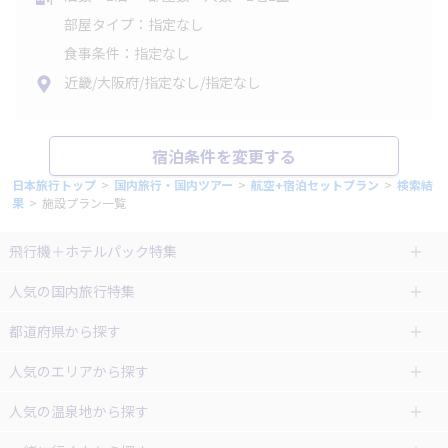
部屋タイプ：指定なし
食事条件：指定なし
近畿/大阪府/指定なし/指定なし
宿泊条件を変更する
日本旅行トップ
>
国内旅行・国内ツアー
>
航空+宿泊セットプラン
>
検索結
果
>
施設プラン一覧
飛行機＋ホテルパック特集
赤い風船ダイナミックパッケージ
ＪＡＬで行く飛行機+ホテルパック
人気の国内旅行特集
（飛行機+ホテルパック）
東京ディズニーリゾート®への旅
ユニバーサル・スタジオ・ジャパ
都道府県から探す
ＡＮＡで行く飛行機+ホテルパック
出張パック
ンへの旅
人気のエリアから探す
温泉旅行
日帰り旅行
北海道旅行・ツアー
人気の温泉地から探す
東北
函館旅行
札幌旅行