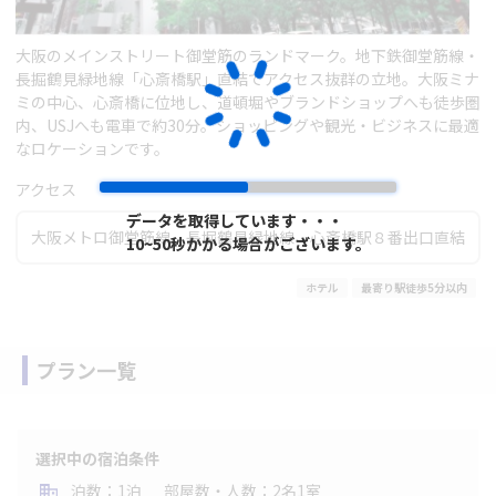
大阪のメインストリート御堂筋のランドマーク。地下鉄御堂筋線・
長掘鶴見緑地線「心斎橋駅」直結でアクセス抜群の立地。大阪ミナ
ミの中心、心斎橋に位地し、道頓堀やブランドショップへも徒歩圏
内、USJへも電車で約30分。ショッピングや観光・ビジネスに最適
なロケーションです。
アクセス
データを取得しています・・・
データを取得しています・・・
大阪メトロ御堂筋線、長堀鶴見緑地線 心斎橋駅８番出口直結
10~50秒かかる場合がございます。
10~50秒かかる場合がございます。
ホテル
最寄り駅徒歩5分以内
プラン一覧
選択中の宿泊条件
泊数：1泊
部屋数・人数：2名1室