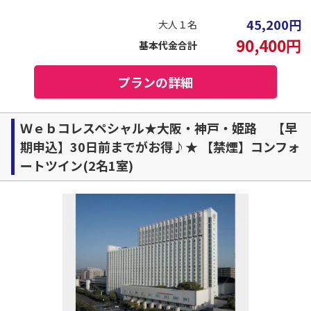
45,200
円
大人１名
90,400
円
基本代金合計
プランの詳細
Ｗｅｂコレスペシャル★大阪・神戸・姫路 【早
期申込】30日前までがお得♪★ 【禁煙】コンフォ
ートツイン(2名1室)