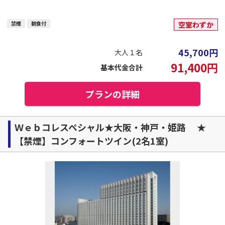
禁煙
朝食付
空室わずか
45,700
円
大人１名
91,400
円
基本代金合計
プランの詳細
Ｗｅｂコレスペシャル★大阪・神戸・姫路 ★
【禁煙】コンフォートツイン(2名1室)