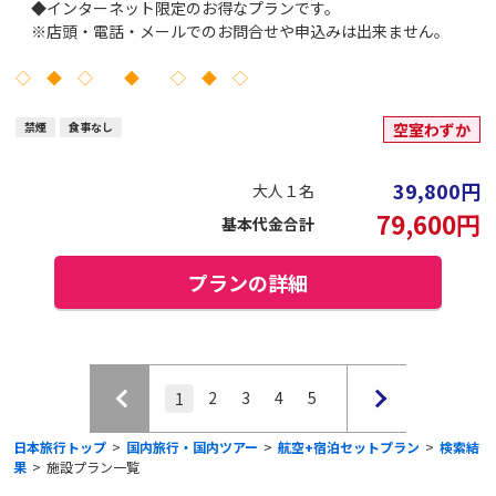
◆インターネット限定のお得なプランです。
※店頭・電話・メールでのお問合せや申込みは出来ません。
◇ ◆ ◇ ◆ ◇ ◆ ◇
禁煙
食事なし
空室わずか
39,800
円
大人１名
79,600
円
基本代金合計
プランの詳細
2
3
4
5
1
日本旅行トップ
>
国内旅行・国内ツアー
>
航空+宿泊セットプラン
>
検索結
果
>
施設プラン一覧