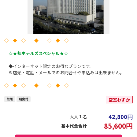
◇ ◆ ◇ ◆ ◇ ◆ ◇
☆★都ホテルズスペシャル★☆
◆インターネット限定のお得なプランです。
※店頭・電話・メールでのお問合せや申込みは出来ません。
◇ ◆ ◇ ◆ ◇ ◆ ◇
禁煙
朝食付
空室わずか
42,800
円
大人１名
85,600
円
基本代金合計