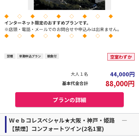
◆ ◇ ◆ ◇ ◆ ◇ ◆ ◇ ◆
インターネット限定のおすすめプランです。
※店頭・電話・メールでのお問合せや申込みは出来ません。
◆ ◇ ◆ ◇ ◆ ◇ ◆ ◇ ◆
禁煙
早期申込プラン
朝食付
空室わずか
44,000
円
大人１名
88,000
円
基本代金合計
プランの詳細
Ｗｅｂコレスペシャル★大阪・神戸・姫路 ―
【禁煙】コンフォートツイン(2名1室)