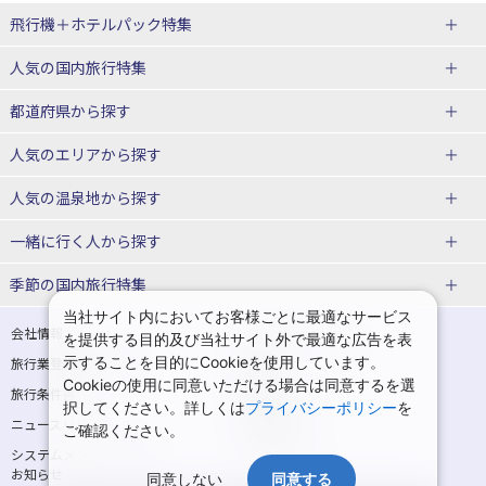
飛行機＋ホテルパック特集
赤い風船ダイナミックパッケージ
ＪＡＬで行く飛行機+ホテルパック
人気の国内旅行特集
（飛行機+ホテルパック）
東京ディズニーリゾート®への旅
ユニバーサル・スタジオ・ジャパ
都道府県から探す
ＡＮＡで行く飛行機+ホテルパック
出張パック
ンへの旅
人気のエリアから探す
温泉旅行
日帰り旅行
北海道旅行・ツアー
人気の温泉地から探す
東北
函館旅行
札幌旅行
北海道
一緒に行く人から探す
青森旅行・ツアー
岩手旅行・ツアー
湯の川温泉(北海道)
定山渓温泉(北海道)
一人旅 国内版
家族・子連れ旅行 国内版
季節の国内旅行特集
宮城旅行・ツアー
秋田旅行・ツアー
仙台旅行
当社サイト内においてお客様ごとに最適なサービス
十勝川温泉(北海道)
阿寒湖温泉(北海道)
カップル・夫婦旅行 国内版
女子旅 国内版
桜・お花見特集
ゴールデンウィーク（GW）の国内
会社情報
プライバシーポリシー
を提供する目的及び当社サイト外で最適な広告を表
旅行
山形旅行・ツアー
福島旅行・ツアー
洞爺湖温泉(北海道)
川湯温泉(北海道)
示することを目的にCookieを使用しています。
卒業旅行・学生旅行 国内版
旅行業登録票・約款
規約集
Cookieの使用に同意いただける場合は同意するを選
夏休み・お盆の国内旅行
7月の国内旅行
関東
旅行条件書
商標について
那須旅行
日光旅行
層雲峡温泉(北海道)
知床温泉(北海道)
択してください。詳しくは
プライバシーポリシー
を
ニュースリリース
採用情報
8月の国内旅行
9月の国内旅行
ご確認ください。
東京旅行・ツアー
神奈川旅行・ツアー
小笠原旅行
大島旅行
東北
システムメンテナンスの
サイトマップ
10月の国内旅行
11月の国内旅行
埼玉旅行・ツアー
千葉旅行・ツアー
お知らせ
神津島旅行
青ヶ島旅行
花巻温泉(岩手)
蔵王温泉(山形)
同意しない
同意する