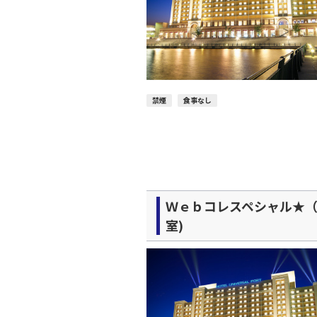
禁煙
食事なし
Ｗｅｂコレスペシャル★（
室)