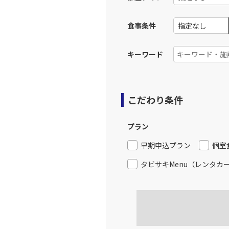
食事条件
東京(羽
JAL131
17:
キーワード
上記航空便のクラスJを利
東京(羽
JAL133
こだわり条件
18:
プラン
上記航空便のクラスJを利
早期申込プラン
個室
東京(羽
JAL137
タビサキMenu（レンタカ
18:
上記航空便のクラスJを利
東京(羽