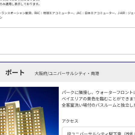
のみ適用し表示しております。
日本トランスオーシャン航空、RAC：琉球エアコミューター、JAC：日本エアコミューター、J-AIR：ジ
田)
大阪(伊丹)
大阪(
○
JAL112
+
4,000
円
ン
30
11:35
10
○
用する
上記航空便のクラスJを
+
32,100
円
田)
大阪(伊丹)
大阪(
○
JAL114
+
0
円
30
12:35
11
 ポート
大阪府/ユニバーサルシティ・南港
○
用する
上記航空便のクラスJを
+
32,100
円
田)
大阪(伊丹)
大阪(
パークに隣接し、ウォーターフロント
○
JAL116
+
2,700
円
30
13:35
12
ベイエリアの景色を臨むことができま
全客室洗い場付のバスルームと独立し
×
-
用する
上記航空便のクラスJを
アクセス
田)
大阪(伊丹)
大阪(
○
JAL118
+
0
円
JRユニバーサルシティ駅下車（改