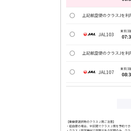
上記航空便のクラスJを利
東京(羽
JAL103
07:
上記航空便のクラスJを利
東京(羽
JAL107
08:
上記航空便のクラスJを利
東京(羽
JAL111
09:
【乗継便選択時のクラスＪ席ご注意】
・経由便の場合、全区間でクラスＪ席を予約でき
上記航空便のクラスJを利
・クラスＪ設定機材で空席がある区間のみ、クラ