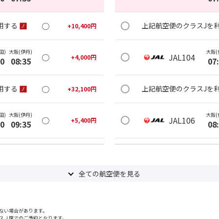
○
用する
上記航空便のクラスJを
+
10,400
円
田)
大阪(伊丹)
大阪(
○
JAL104
+
4,000
円
30
08:35
07
○
用する
上記航空便のクラスJを
+
32,100
円
田)
大阪(伊丹)
大阪(
○
JAL106
+
5,400
円
30
09:35
08
×
-
用する
上記航空便のクラスJを
全ての航空便を見る
田)
大阪(伊丹)
大阪(
○
JAL110
+
4,000
円
35
10:40
09
ない場合があります。
○
用する
上記航空便のクラスJを
+
32,100
円
スＪ席でのご予約となります。