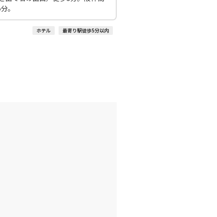
:25
14:40
5分。
○
利用する
+
19,900
円
ホテル
最寄り駅徒歩5分以内
伊丹)
東京(羽田)
○
+
5,400
円
:20
15:35
×
-
利用する
伊丹)
東京(羽田)
○
+
1,400
円
:35
17:00
○
利用する
+
19,900
円
伊丹)
東京(羽田)
○
+
1,400
円
:30
17:50
○
利用する
+
19,900
円