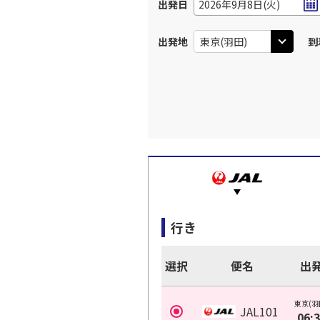
出発日
2026年9月8日(火)
出発地
到
行き
選択
便名
出
東京(羽
JAL101
06: