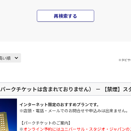
○
JAL138
+
4,000
円
10
20:30
20
再検索する
○
用する
上記航空便のクラスJを
+
19,900
円
高い順
※タビサ
パークチケットは含まれておりません） － 【禁煙】スタ
インターネット限定のおすすめプランです。
※店頭・電話・メールでのお問合せや申込みは出来ません。
【パークチケットのご案内】
※
オンライン予約にはユニバーサル・スタジオ・ジャパンの