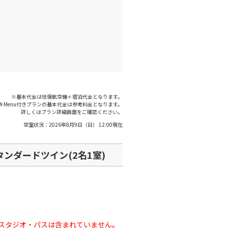
○
+
5,400
円
:05
21:20
○
利用する
+
19,900
円
※基本代金は往復航空機＋宿泊代金となります。
キMenu付きプランの基本代金は参考料金となります。
詳しくはプラン詳細画面をご確認ください。
空室状況：
2026年8月9日（日） 12:00
現在
ンダードツイン(2名1室)
スタジオ・パスは含まれていません。