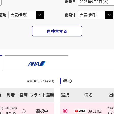
出発日
2026年9月9日(水)
着地
出発地
再検索する
帰り
東京(羽田)
→
大阪(伊丹)
発
到着
空席
フライト差額
選択
便名
出
田)
大阪(伊丹)
大阪(
○
選択中
JAL102
30
07:35
07