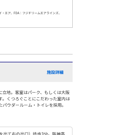
ェイ・エア、FDA：フジドリームエアラインズ、
伊丹)
東京(羽田)
○
+
4,000
円
:25
11:35
×
-
利用する
伊丹)
東京(羽田)
○
+
0
円
:25
12:40
施設詳細
○
利用する
+
19,900
円
伊丹)
東京(羽田)
に立地。客室はパーク、もしくは大阪
○
+
0
円
:25
13:40
す。くつろぐことにこだわった室内は
たパウダールーム・トイレを採用。
○
利用する
+
13,200
円
伊丹)
東京(羽田)
○
札を出て右の出口）徒歩3分。阪神高
+
0
円