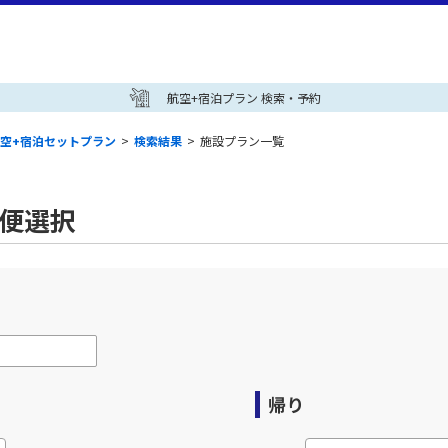
航空+宿泊プラン 検索・予約
空+宿泊セットプラン
>
検索結果
>
施設プラン一覧
空便選択
帰り