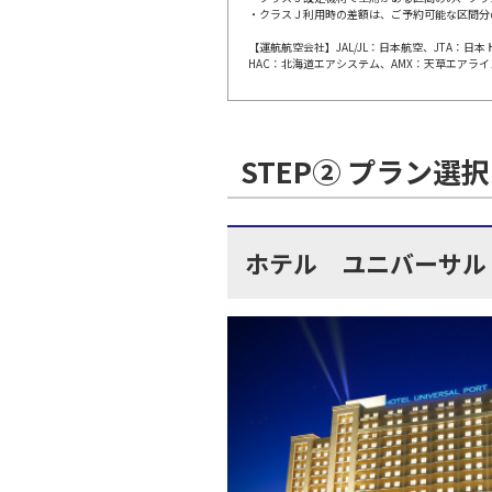
・クラスＪ利用時の差額は、ご予約可能な区間分
【運航航空会社】JAL/JL：日本航空、JTA：
東京(羽
JAL113
HAC：北海道エアシステム、AMX：天草エアライ
10:
上記航空便のクラスJを利
STEP② プラン選択
東京(羽
JAL115
11:
ホテル ユニバーサル
上記航空便のクラスJを利
東京(羽
JAL117
12:
上記航空便のクラスJを利
東京(羽
JAL119