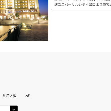
30
14:35
13
速ユニバーサルシティ出口より車で
○
用する
上記航空便のクラスJを
+
10,400
円
田)
大阪(伊丹)
大阪(
○
JAL120
+
0
円
35
15:40
14
○
用する
上記航空便のクラスJを
+
10,400
円
田)
大阪(伊丹)
大阪(
○
JAL124
+
0
円
55
16:00
15
○
用する
上記航空便のクラスJを
+
10,400
円
田)
大阪(伊丹)
大阪(
○
JAL126
+
0
円
利用人数
2
名
30
17:35
16
○
用する
上記航空便のクラスJを
+
32,100
円