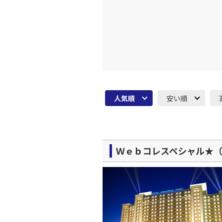
JAL139
19:
上記航空便のクラスJを利
人気順
安い順
Ｗｅｂコレスペシャル★（