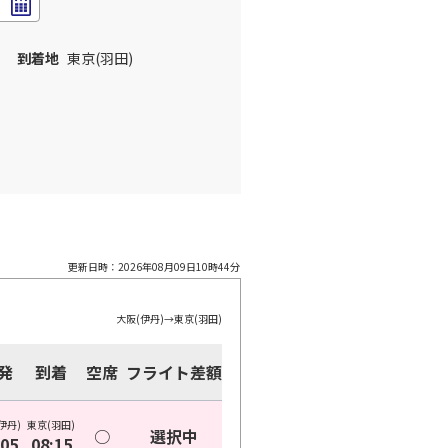
到着地
東京(羽田)
更新日時：
2026年08月09日10時44分
大阪(伊丹)
→
東京(羽田)
発
到着
空席
フライト差額
伊丹)
東京(羽田)
○
選択中
:05
08:15