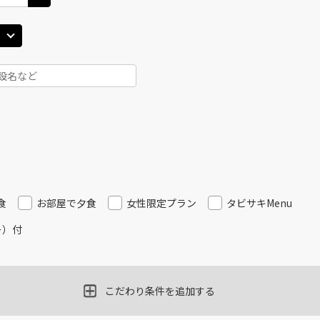
田)
大阪(伊丹)
大阪(
○
JAL128
+
4,000
円
35
18:40
16
×
-
用する
上記航空便のクラスJを
田)
大阪(伊丹)
大阪(
○
JAL130
+
4,000
円
00
19:10
18
○
用する
上記航空便のクラスJを
+
32,100
円
食
お部屋で夕食
女性限定プラン
タビサキMenu
田)
大阪(伊丹)
大阪(
○
JAL134
ー）付
+
4,000
円
40
19:50
19
○
用する
上記航空便のクラスJを
+
10,400
円
こだわり条件を追加する
田)
大阪(伊丹)
大阪(