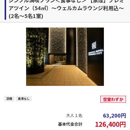
アツイン（54㎡）～ウェルカムラウンジ利用込～
(2名～5名1室)
禁煙
食事なし
空室わずか
63,200
円
大人１名
126,400
円
基本代金合計