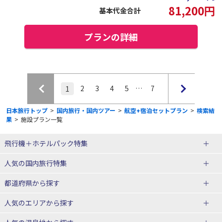
81,200
円
基本代金合計
プランの詳細
2
3
4
5
7
…
1
日本旅行トップ
>
国内旅行・国内ツアー
>
航空+宿泊セットプラン
>
検索結
果
>
施設プラン一覧
飛行機＋ホテルパック特集
赤い風船ダイナミックパッケージ
ＪＡＬで行く飛行機+ホテルパック
人気の国内旅行特集
（飛行機+ホテルパック）
東京ディズニーリゾート®への旅
ユニバーサル・スタジオ・ジャパ
都道府県から探す
ＡＮＡで行く飛行機+ホテルパック
出張パック
ンへの旅
人気のエリアから探す
温泉旅行
日帰り旅行
北海道旅行・ツアー