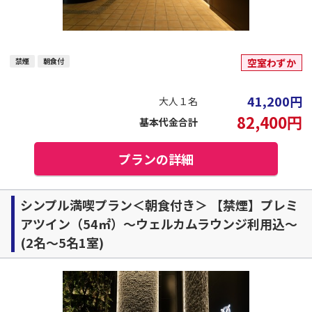
禁煙
朝食付
空室わずか
41,200
円
大人１名
82,400
円
基本代金合計
プランの詳細
シンプル満喫プラン＜朝食付き＞ 【禁煙】プレミ
アツイン（54㎡）～ウェルカムラウンジ利用込～
(2名～5名1室)