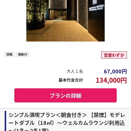
禁煙
朝食付
空室わずか
67,000
円
大人１名
134,000
円
基本代金合計
プランの詳細
シンプル満喫プラン＜朝食付き＞ 【禁煙】モデレ
ートダブル（18㎡）～ウェルカムラウンジ利用込
～(1名～2名1室)