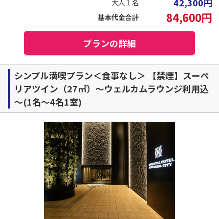
42,300
円
大人１名
84,600
円
基本代金合計
プランの詳細
シンプル満喫プラン＜食事なし＞ 【禁煙】スーペ
リアツイン（27㎡）～ウェルカムラウンジ利用込
～(1名～4名1室)