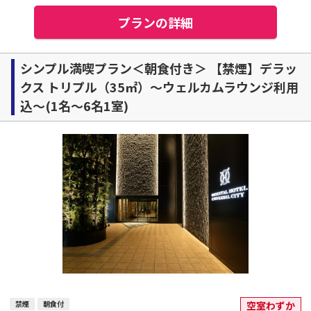
プランの詳細
シンプル満喫プラン＜朝食付き＞ 【禁煙】デラッ
クス トリプル（35㎡）～ウェルカムラウンジ利用
込～(1名～6名1室)
禁煙
朝食付
空室わずか