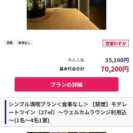
禁煙
食事なし
空室わずか
35,100
円
大人１名
70,200
円
基本代金合計
プランの詳細
シンプル満喫プラン＜食事なし＞ 【禁煙】モデレ
ートツイン（27㎡）～ウェルカムラウンジ利用込
～(1名～4名1室)