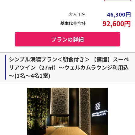
46,300
円
大人１名
92,600
円
基本代金合計
プランの詳細
シンプル満喫プラン＜朝食付き＞ 【禁煙】スーペ
リアツイン（27㎡）～ウェルカムラウンジ利用込
～(1名～4名1室)