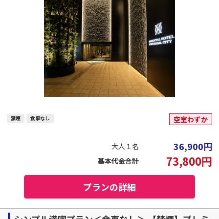
禁煙
食事なし
空室わずか
36,900
円
大人１名
73,800
円
基本代金合計
プランの詳細
シンプル満喫プラン＜食事なし＞ 【禁煙】プレミ