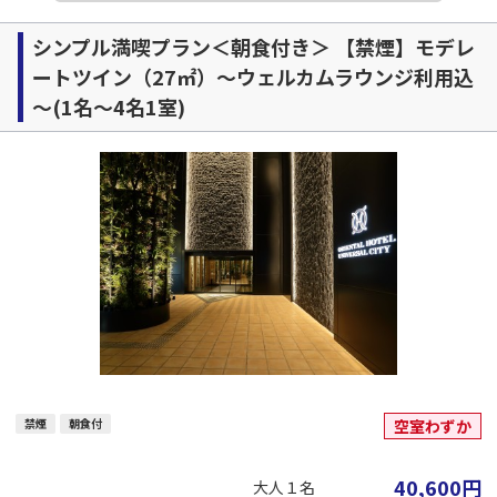
シンプル満喫プラン＜朝食付き＞ 【禁煙】モデレ
ートツイン（27㎡）～ウェルカムラウンジ利用込
～(1名～4名1室)
禁煙
朝食付
空室わずか
40,600
円
大人１名