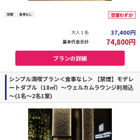
禁煙
食事なし
空室わずか
37,400
円
大人１名
74,800
円
基本代金合計
プランの詳細
シンプル満喫プラン＜食事なし＞ 【禁煙】モデレ
ートダブル（18㎡）～ウェルカムラウンジ利用込
～(1名～2名1室)