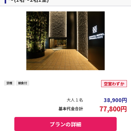
禁煙
朝食付
空室わずか
38,900
円
大人１名
77,800
円
基本代金合計
プランの詳細