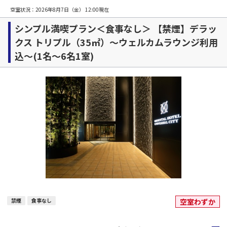
空室状況：
2026年8月7日（金） 12:00
現在
シンプル満喫プラン＜食事なし＞ 【禁煙】デラッ
クス トリプル（35㎡）～ウェルカムラウンジ利用
込～(1名～6名1室)
禁煙
食事なし
空室わずか