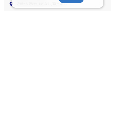
近畿/大阪府/指定なし/指定なし
宿泊条件を変更する
ご迷惑をおかけしております
該当のプランが無いか、アクセスが集中して繋がりにくくなっておりま
す。
条件を変えていただくか、しばらくして再検索していただけますようお
願い申し上げます。
日本旅行トップ
>
国内旅行・国内ツアー
>
航空+宿泊セットプラン
>
検索結
果
>
施設プラン一覧