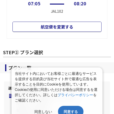
07:05
08:20
JAL102
航空便を変更する
STEP② プラン選択
プラン一覧
当社サイト内においてお客様ごとに最適なサービス
を提供する目的及び当社サイト外で最適な広告を表
示することを目的にCookieを使用しています。
選択中の宿泊条件
Cookieの使用に同意いただける場合は同意するを選
択してください。詳しくは
プライバシーポリシー
を
泊数：1泊
部屋数・人数：2名1室
ご確認ください。
部屋タイプ：指定なし
食事条件：指定なし
同意しない
同意する