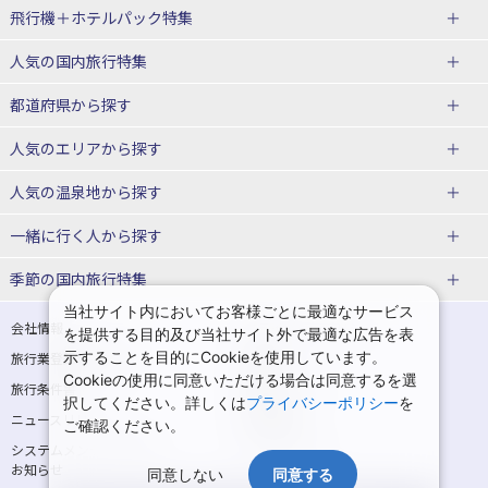
飛行機＋ホテルパック特集
赤い風船ダイナミックパッケージ
ＪＡＬで行く飛行機+ホテルパック
人気の国内旅行特集
（飛行機+ホテルパック）
東京ディズニーリゾート®への旅
ユニバーサル・スタジオ・ジャパ
都道府県から探す
ＡＮＡで行く飛行機+ホテルパック
出張パック
ンへの旅
人気のエリアから探す
温泉旅行
日帰り旅行
北海道旅行・ツアー
人気の温泉地から探す
東北
函館旅行
札幌旅行
北海道
一緒に行く人から探す
青森旅行・ツアー
岩手旅行・ツアー
湯の川温泉(北海道)
定山渓温泉(北海道)
一人旅 国内版
家族・子連れ旅行 国内版
季節の国内旅行特集
宮城旅行・ツアー
秋田旅行・ツアー
仙台旅行
当社サイト内においてお客様ごとに最適なサービス
十勝川温泉(北海道)
阿寒湖温泉(北海道)
カップル・夫婦旅行 国内版
女子旅 国内版
桜・お花見特集
ゴールデンウィーク（GW）の国内
会社情報
プライバシーポリシー
を提供する目的及び当社サイト外で最適な広告を表
旅行
山形旅行・ツアー
福島旅行・ツアー
洞爺湖温泉(北海道)
川湯温泉(北海道)
示することを目的にCookieを使用しています。
卒業旅行・学生旅行 国内版
旅行業登録票・約款
規約集
Cookieの使用に同意いただける場合は同意するを選
夏休み・お盆の国内旅行
7月の国内旅行
関東
旅行条件書
商標について
那須旅行
日光旅行
層雲峡温泉(北海道)
知床温泉(北海道)
択してください。詳しくは
プライバシーポリシー
を
ニュースリリース
採用情報
8月の国内旅行
9月の国内旅行
ご確認ください。
東京旅行・ツアー
神奈川旅行・ツアー
小笠原旅行
大島旅行
東北
システムメンテナンスの
サイトマップ
10月の国内旅行
11月の国内旅行
埼玉旅行・ツアー
千葉旅行・ツアー
お知らせ
神津島旅行
青ヶ島旅行
同意しない
同意する
花巻温泉(岩手)
蔵王温泉(山形)