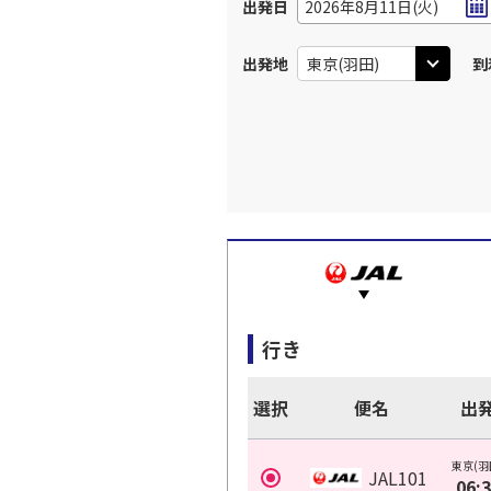
出発日
2026年8月11日(火)
出発地
到
行き
選択
便名
出
東京(羽
JAL101
06: