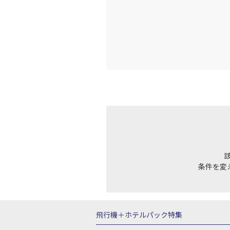
東京(羽
JAL131
17:
上記航空便のクラスJを利
東京(羽
JAL133
18:
上記航空便のクラスJを利
東京(羽
JAL137
条件を変
18:
上記航空便のクラスJを利
飛行機＋ホテルパック特集
東京(羽