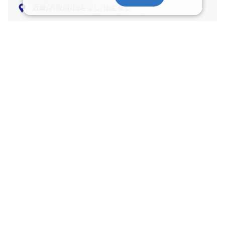
近畿/大阪府/指定なし/指定なし
宿泊条件を変更する
ご迷惑をおかけしております
該当のプランが無いか、アクセスが集中して繋がりにくくなっておりま
す。
条件を変えていただくか、しばらくして再検索していただけますようお
願い申し上げます。
日本旅行トップ
>
国内旅行・国内ツアー
>
航空+宿泊セットプラン
>
検索結
果
>
施設プラン一覧