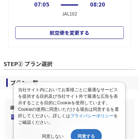
07:05
08:20
JAL102
航空便を変更する
STEP② プラン選択
プラン一覧
当社サイト内においてお客様ごとに最適なサービス
を提供する目的及び当社サイト外で最適な広告を表
示することを目的にCookieを使用しています。
選択中の宿泊条件
Cookieの使用に同意いただける場合は同意するを選
択してください。詳しくは
プライバシーポリシー
を
泊数：1泊
部屋数・人数：2名1室
ご確認ください。
部屋タイプ：指定なし
食事条件：指定なし
同意しない
同意する