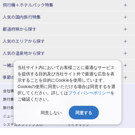
飛行機＋ホテルパック特集
赤い風船ダイナミックパッケージ
ＪＡＬで行く飛行機+ホテルパック
人気の国内旅行特集
（飛行機+ホテルパック）
東京ディズニーリゾート®への旅
ユニバーサル・スタジオ・ジャパ
都道府県から探す
ＡＮＡで行く飛行機+ホテルパック
出張パック
ンへの旅
人気のエリアから探す
温泉旅行
日帰り旅行
北海道旅行・ツアー
人気の温泉地から探す
東北
函館旅行
札幌旅行
北海道
一緒に行く人から探す
当社サイト内においてお客様ごとに最適なサービス
を提供する目的及び当社サイト外で最適な広告を表
青森旅行・ツアー
岩手旅行・ツアー
湯の川温泉(北海道)
定山渓温泉(北海道)
一人旅 国内版
家族・子連れ旅行 国内版
季節の国内旅行特集
示することを目的にCookieを使用しています。
宮城旅行・ツアー
秋田旅行・ツアー
仙台旅行
Cookieの使用に同意いただける場合は同意するを選
十勝川温泉(北海道)
阿寒湖温泉(北海道)
カップル・夫婦旅行 国内版
女子旅 国内版
桜・お花見特集
ゴールデンウィーク（GW）の国内
会社情報
プライバシーポリシー
択してください。詳しくは
プライバシーポリシー
を
旅行
山形旅行・ツアー
福島旅行・ツアー
洞爺湖温泉(北海道)
川湯温泉(北海道)
卒業旅行・学生旅行 国内版
旅行業登録票・約款
ご確認ください。
規約集
夏休み・お盆の国内旅行
7月の国内旅行
関東
旅行条件書
商標について
那須旅行
日光旅行
層雲峡温泉(北海道)
知床温泉(北海道)
同意しない
同意する
ニュースリリース
採用情報
8月の国内旅行
9月の国内旅行
東京旅行・ツアー
神奈川旅行・ツアー
小笠原旅行
大島旅行
東北
システムメンテナンスの
サイトマップ
10月の国内旅行
11月の国内旅行
埼玉旅行・ツアー
千葉旅行・ツアー
お知らせ
神津島旅行
青ヶ島旅行
花巻温泉(岩手)
蔵王温泉(山形)