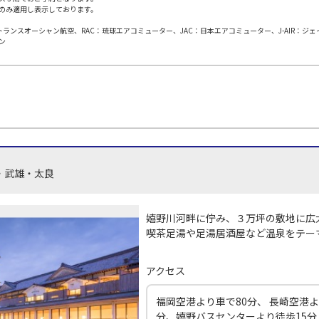
のみ適用し表示しております。
日本トランスオーシャン航空、RAC：琉球エアコミューター、JAC：日本エアコミューター、J-AIR：ジ
田)
大阪(伊丹)
大阪(
○
JAL112
+
5,200
円
ン
40
11:45
10
○
用する
上記航空便のクラスJを
+
26,600
円
田)
大阪(伊丹)
大阪(
○
JAL114
+
3,900
円
30
12:35
11
・武雄・太良
○
用する
上記航空便のクラスJを
+
26,600
円
田)
大阪(伊丹)
大阪(
嬉野川河畔に佇み、３万坪の敷地に広
○
JAL116
+
3,900
円
30
13:35
12
喫茶足湯や足湯居酒屋など温泉をテー
○
用する
上記航空便のクラスJを
+
26,600
円
アクセス
福岡空港より車で80分、 長崎空港よ
田)
大阪(伊丹)
大阪(
○
JAL118
+
16,100
円
分、嬉野バスセンターより徒歩15分