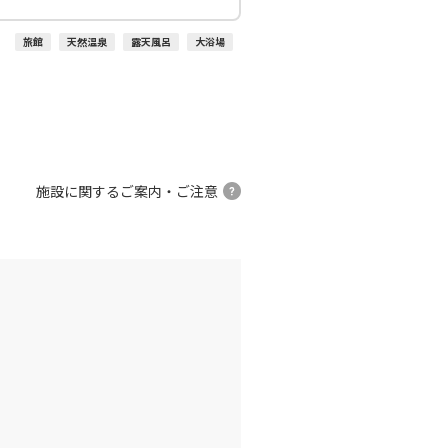
:25
14:40
旅館
天然温泉
露天風呂
大浴場
○
利用する
+
26,600
円
伊丹)
東京(羽田)
○
+
1,200
円
:30
15:50
○
利用する
+
7,700
円
施設に関するご案内・ご注意
伊丹)
東京(羽田)
○
+
3,900
円
:30
17:00
○
利用する
+
7,700
円
伊丹)
東京(羽田)
○
+
1,200
円
:20
17:50
○
利用する
+
5,200
円