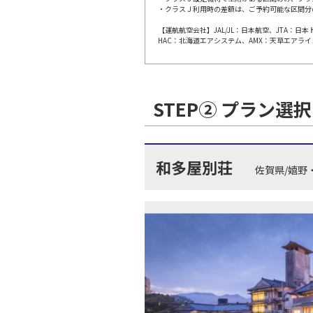
・クラスＪ利用時の差額は、ご予約可能な区間分
【運航航空会社】JAL/JL：日本航空、JTA：
東京(羽
JAL113
HAC：北海道エアシステム、AMX：天草エアライ
10:
上記航空便のクラスJを利
STEP② プラン選択
東京(羽
JAL115
11:
和多屋別荘
佐賀県/嬉野
上記航空便のクラスJを利
東京(羽
JAL117
12:
上記航空便のクラスJを利
東京(羽
JAL119