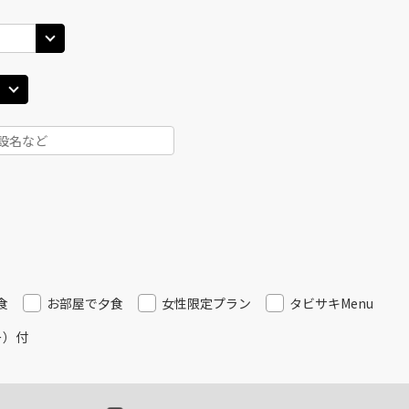
田)
大阪(伊丹)
大阪(
○
JAL128
+
2,500
円
35
18:40
16
○
用する
上記航空便のクラスJを
+
5,200
円
田)
大阪(伊丹)
大阪(
○
JAL130
+
2,500
円
00
19:05
18
○
用する
上記航空便のクラスJを
+
5,200
円
田)
大阪(伊丹)
大阪(
○
選択中
JAL134
40
19:45
19
食
お部屋で夕食
女性限定プラン
タビサキMenu
ー）付
○
用する
上記航空便のクラスJを
+
5,200
円
田)
大阪(伊丹)
大阪(