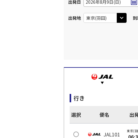
出発日
2026年8月9日(日)
出発地
到
行き
選択
便名
出
東京(羽
JAL101
06: