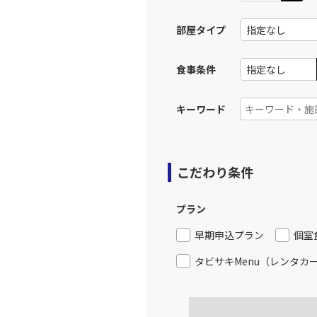
部屋タイプ
東京(羽
JAL131
17:
食事条件
上記航空便のクラスJを利
キーワード
東京(羽
JAL133
18:
こだわり条件
上記航空便のクラスJを利
プラン
東京(羽
JAL137
18:
早期申込プラン
個室
タビサキMenu（レンタカ
上記航空便のクラスJを利
東京(羽