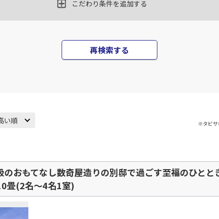
○
JAL138
+
0
円
こだわり条件を追加する
10
20:25
20
○
用する
上記航空便のクラスJを
+
5,200
円
再検索する
高い順
※タビサ
級のおもてなし数奇屋造りの別邸で過ごす至福のひとと
0畳(2名～4名1室)