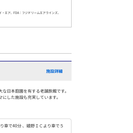
ェイ・エア、FDA：フジドリームエアラインズ、
伊丹)
東京(羽田)
○
+
0
円
:20
11:35
○
利用する
+
5,200
円
伊丹)
東京(羽田)
○
+
0
円
:25
12:40
施設詳細
○
利用する
+
26,600
円
伊丹)
東京(羽田)
大な日本庭園を有する老舗旅館です。
○
+
0
円
:25
13:40
マにした施設も充実しています。
○
利用する
+
14,400
円
り車で40分 、嬉野ＩＣより車で５
伊丹)
東京(羽田)
○
+
0
円