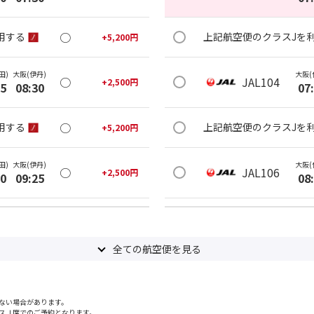
○
用する
上記航空便のクラスJを
+
5,200
円
田)
大阪(伊丹)
大阪(
○
JAL104
+
2,500
円
25
08:30
07
○
用する
上記航空便のクラスJを
+
5,200
円
田)
大阪(伊丹)
大阪(
○
JAL106
+
2,500
円
20
09:25
08
○
用する
上記航空便のクラスJを
+
14,400
円
全ての航空便を見る
田)
大阪(伊丹)
大阪(
○
JAL110
+
5,200
円
35
10:40
09
ない場合があります。
○
用する
上記航空便のクラスJを
+
26,600
円
スＪ席でのご予約となります。