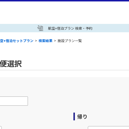
航空+宿泊プラン 検索・予約
空+宿泊セットプラン
>
検索結果
>
施設プラン一覧
空便選択
帰り