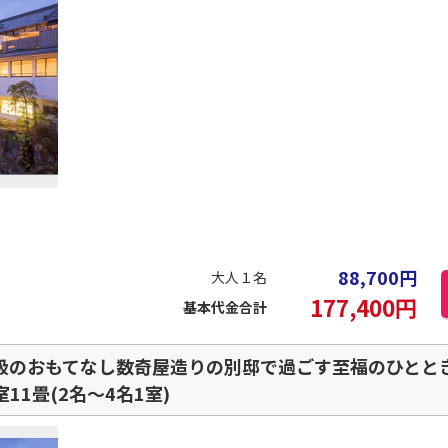
88,700
円
大人１名
177,400
円
基本代金合計
級のおもてなし数奇屋造りの別邸で過ごす至福のひとと
11畳(2名～4名1室)