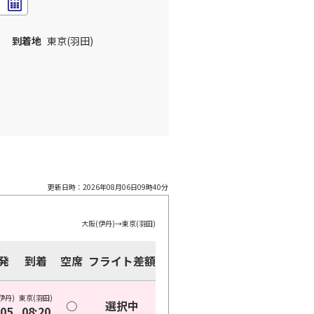
到着地
東京(羽田)
更新日時：
2026年08月06日09時40分
大阪(伊丹)
→
東京(羽田)
発
到着
空席
フライト差額
伊丹)
東京(羽田)
○
選択中
:05
08:20