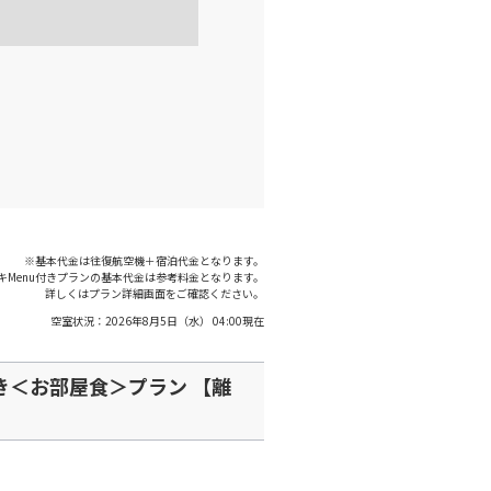
○
+
1,200
円
:00
21:20
○
利用する
+
7,700
円
※基本代金は往復航空機＋宿泊代金となります。
キMenu付きプランの基本代金は参考料金となります。
詳しくはプラン詳細画面をご確認ください。
空室状況：
2026年8月5日（水） 04:00
現在
き＜お部屋食＞プラン 【離