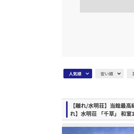
JAL139
19:
上記航空便のクラスJを利
人気順
安い順
【離れ/水明荘】当館最高
れ】水明荘 「千草」 和室1