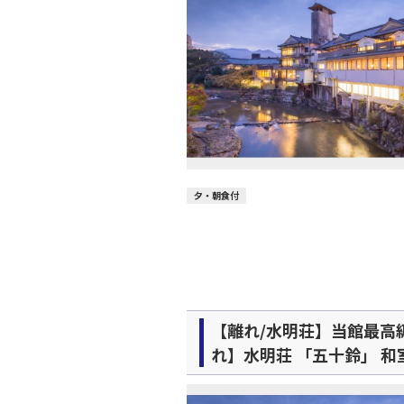
夕・朝食付
【離れ/水明荘】当館最高
れ】水明荘 「五十鈴」 和室