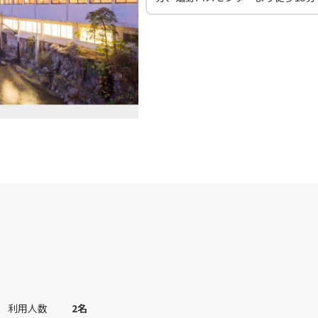
30
14:35
13
○
用する
上記航空便のクラスJを
+
14,400
円
田)
大阪(伊丹)
大阪(
○
JAL120
+
3,900
円
30
15:35
14
○
用する
上記航空便のクラスJを
+
7,700
円
田)
大阪(伊丹)
大阪(
○
JAL124
+
23,000
円
55
16:00
15
○
用する
上記航空便のクラスJを
+
5,200
円
田)
大阪(伊丹)
大阪(
○
JAL126
+
2,500
円
40
17:45
16
利用人数
2
名
○
用する
上記航空便のクラスJを
+
26,600
円