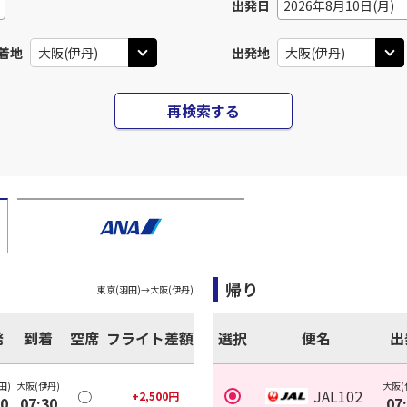
出発日
2026年8月10日(月)
着地
出発地
再検索する
帰り
東京(羽田)
→
大阪(伊丹)
発
到着
空席
フライト差額
選択
便名
出
田)
大阪(伊丹)
大阪(
○
JAL102
+
2,500
円
30
07:30
07