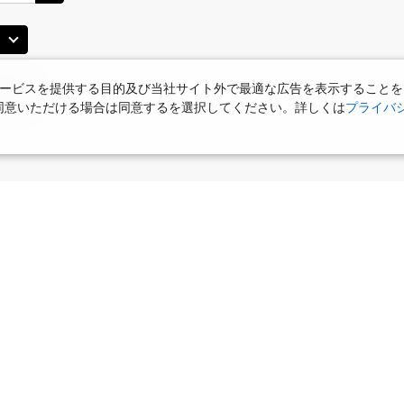
ービスを提供する目的及び当社サイト外で最適な広告を表示することを
使用に同意いただける場合は同意するを選択してください。詳しくは
プライバ
食
お部屋で夕食
女性限定プラン
タビサキMenu
ー）付
こだわり条件を追加する