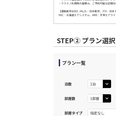
・クラスＪ利用時の差額は、ご予約可能な区間分
【運航航空会社】JAL/JL：日本航空、JTA：
東京(羽
JAL613
HAC：北海道エアシステム、AMX：天草エアライ
17:
上記航空便のクラスJを利
STEP② プラン選択
東京(羽
JAL615
19:
プラン一覧
上記航空便のクラスJを利
泊数
部屋数
部屋タイプ