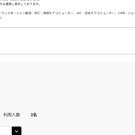
のみ適用し表示しております。
日本トランスオーシャン航空、RAC：琉球エアコミューター、JAC：日本エアコミューター、J-AIR：ジ
田)
長崎
長
○
JAL614
+
0
円
ン
45
19:40
15
○
用する
上記航空便のクラスJを
+
2,400
円
田)
長崎
長
○
JAL616
+
0
円
30
21:20
20
○
用する
上記航空便のクラスJを
+
2,400
円
利用人数
2
名