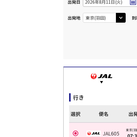
出発日
2026年8月11日(火)
出発地
到
行き
選択
便名
出
東京(羽
JAL605
07: