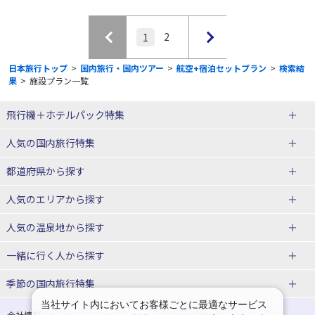
2
1
日本旅行トップ
>
国内旅行・国内ツアー
>
航空+宿泊セットプラン
>
検索結
果
>
施設プラン一覧
飛行機＋ホテルパック特集
赤い風船ダイナミックパッケージ
ＪＡＬで行く飛行機+ホテルパック
人気の国内旅行特集
（飛行機+ホテルパック）
東京ディズニーリゾート®への旅
ユニバーサル・スタジオ・ジャパ
都道府県から探す
ＡＮＡで行く飛行機+ホテルパック
出張パック
ンへの旅
人気のエリアから探す
温泉旅行
日帰り旅行
北海道旅行・ツアー
人気の温泉地から探す
東北
函館旅行
札幌旅行
北海道
一緒に行く人から探す
青森旅行・ツアー
岩手旅行・ツアー
湯の川温泉(北海道)
定山渓温泉(北海道)
一人旅 国内版
家族・子連れ旅行 国内版
季節の国内旅行特集
宮城旅行・ツアー
秋田旅行・ツアー
仙台旅行
当社サイト内においてお客様ごとに最適なサービス
十勝川温泉(北海道)
阿寒湖温泉(北海道)
カップル・夫婦旅行 国内版
女子旅 国内版
桜・お花見特集
ゴールデンウィーク（GW）の国内
会社情報
プライバシーポリシー