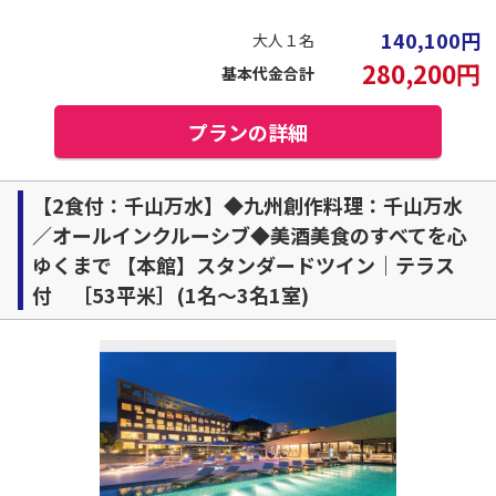
140,100
円
大人１名
280,200
円
基本代金合計
プランの詳細
【2食付：千山万水】◆九州創作料理：千山万水
／オールインクルーシブ◆美酒美食のすべてを心
ゆくまで 【本館】スタンダードツイン｜テラス
付 ［53平米］(1名～3名1室)