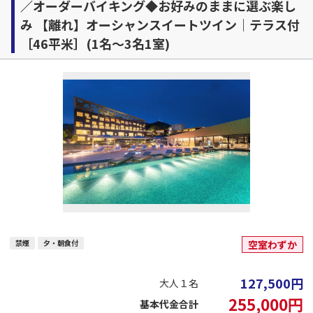
／オーダーバイキング◆お好みのままに選ぶ楽し
み 【離れ】オーシャンスイートツイン｜テラス付
［46平米］(1名～3名1室)
禁煙
夕・朝食付
空室わずか
127,500
円
大人１名
255,000
円
基本代金合計