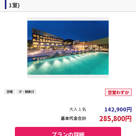
1室)
禁煙
夕・朝食付
空室わずか
142,900
円
大人１名
285,800
円
基本代金合計
プランの詳細