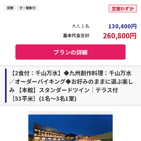
禁煙
夕・朝食付
空室わずか
130,400
円
大人１名
260,800
円
基本代金合計
プランの詳細
【2食付：千山万水】◆九州創作料理：千山万水
／オーダーバイキング◆お好みのままに選ぶ楽し
み 【本館】スタンダードツイン｜テラス付
［53平米］(1名～3名1室)