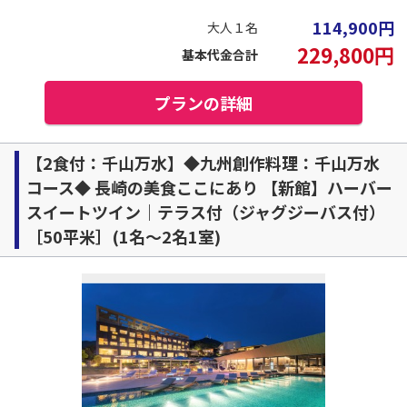
114,900
円
大人１名
229,800
円
基本代金合計
プランの詳細
【2食付：千山万水】◆九州創作料理：千山万水
コース◆ 長崎の美食ここにあり 【新館】ハーバー
スイートツイン｜テラス付（ジャグジーバス付）
［50平米］(1名～2名1室)