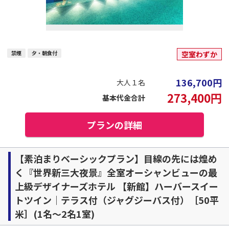
禁煙
夕・朝食付
空室わずか
136,700
円
大人１名
273,400
円
基本代金合計
プランの詳細
【素泊まりベーシックプラン】目線の先には煌め
く『世界新三大夜景』全室オーシャンビューの最
上級デザイナーズホテル 【新館】ハーバースイー
トツイン｜テラス付（ジャグジーバス付）［50平
米］(1名～2名1室)