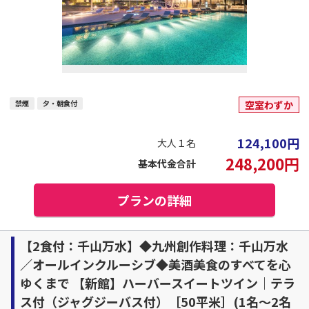
禁煙
夕・朝食付
空室わずか
124,100
円
大人１名
248,200
円
基本代金合計
プランの詳細
【2食付：千山万水】◆九州創作料理：千山万水
／オールインクルーシブ◆美酒美食のすべてを心
ゆくまで 【新館】ハーバースイートツイン｜テラ
ス付（ジャグジーバス付）［50平米］(1名～2名