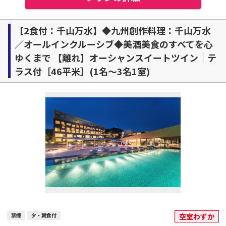
【2食付：千山万水】◆九州創作料理：千山万水
／オールインクルーシブ◆美酒美食のすべてを心
ゆくまで 【離れ】オーシャンスイートツイン｜テ
ラス付［46平米］(1名～3名1室)
禁煙
夕・朝食付
空室わずか