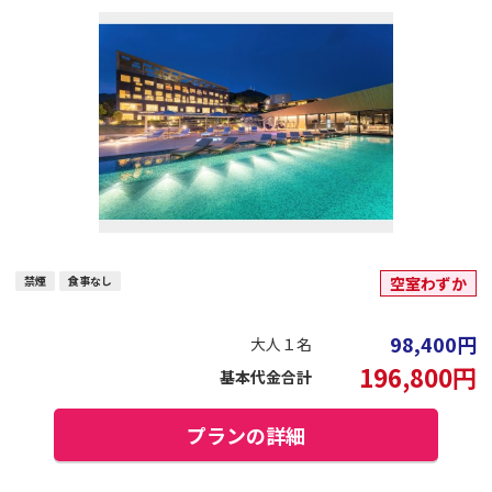
禁煙
食事なし
空室わずか
98,400
円
大人１名
196,800
円
基本代金合計
プランの詳細