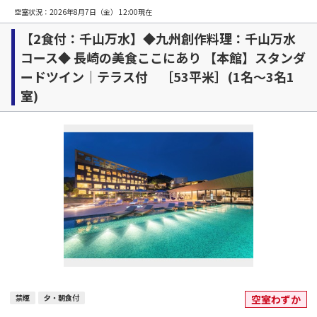
空室状況：
2026年8月7日（金） 12:00
現在
【2食付：千山万水】◆九州創作料理：千山万水
コース◆ 長崎の美食ここにあり 【本館】スタンダ
ードツイン｜テラス付 ［53平米］(1名～3名1
室)
禁煙
夕・朝食付
空室わずか