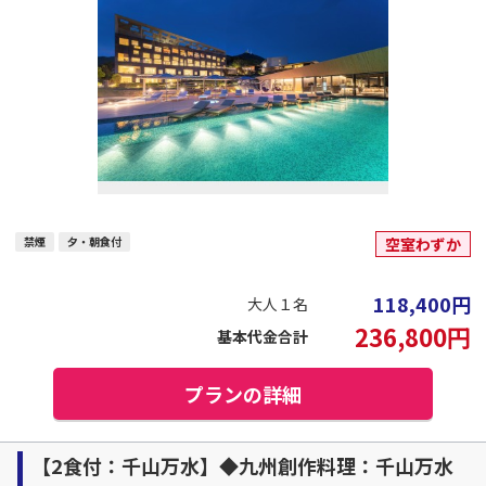
禁煙
夕・朝食付
空室わずか
118,400
円
大人１名
236,800
円
基本代金合計
プランの詳細
【2食付：千山万水】◆九州創作料理：千山万水