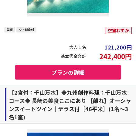
禁煙
夕・朝食付
空室わずか
121,200
円
大人１名
242,400
円
基本代金合計
プランの詳細
【2食付：千山万水】◆九州創作料理：千山万水
コース◆ 長崎の美食ここにあり 【離れ】オーシャ
ンスイートツイン｜テラス付［46平米］(1名～3
名1室)