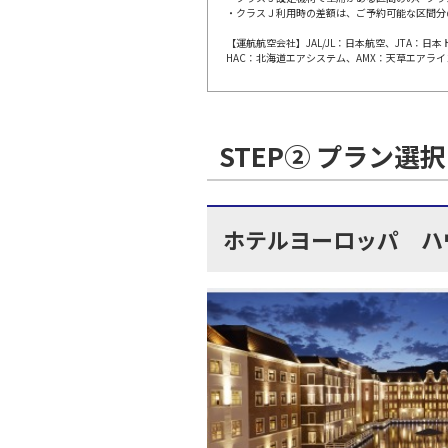
・クラスＪ利用時の差額は、ご予約可能な区間分
【運航航空会社】JAL/JL：日本航空、JTA：
東京(羽
JAL613
HAC：北海道エアシステム、AMX：天草エアライ
17:
上記航空便のクラスJを利
STEP② プラン選択
東京(羽
JAL615
19:
ホテルヨーロッパ ハ
上記航空便のクラスJを利