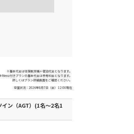
※基本代金は往復航空機＋宿泊代金となります。
キMenu付きプランの基本代金は参考料金となります。
詳しくはプラン詳細画面をご確認ください。
空室状況：
2026年8月7日（金） 12:00
現在
ン（AGT）(1名～2名1