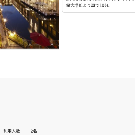
保大塔ICより車で10分。
利用人数
2
名