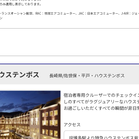
のみ適用し表示しております。
日本トランスオーシャン航空、RAC：琉球エアコミューター、JAC：日本エアコミューター、J-AIR：ジ
田)
長崎
長
○
JAL614
+
0
円
ン
45
19:40
15
○
用する
上記航空便のクラスJを
+
2,400
円
田)
長崎
長
○
JAL616
+
0
円
30
21:20
20
ウステンボス
長崎県/佐世保・平戸・ハウステンボス
×
-
用する
上記航空便のクラスJを
宿泊者専用クルーザーでのチェックイ
しのすべてがラグジュアリーなハウス
お過ごしいただくすべての瞬間が非日
アクセス
JR博多駅より特急ハウステンボス号