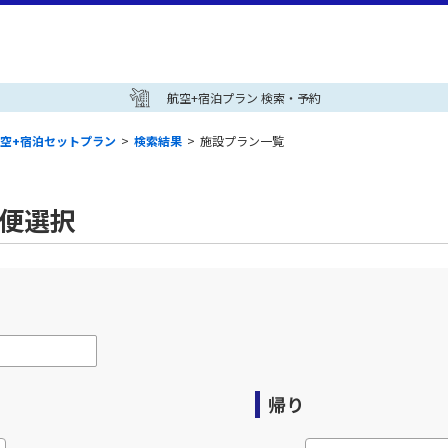
航空+宿泊プラン 検索・予約
空+宿泊セットプラン
>
検索結果
>
施設プラン一覧
空便選択
帰り