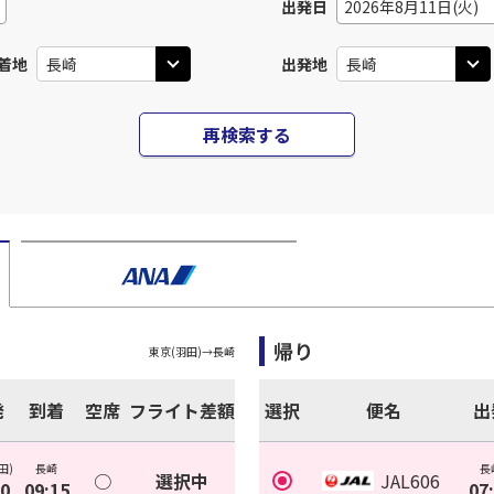
出発日
2026年8月11日(火)
着地
出発地
再検索する
帰り
東京(羽田)
→
長崎
発
到着
空席
フライト差額
選択
便名
出
田)
長崎
長
○
選択中
JAL606
30
09:15
07