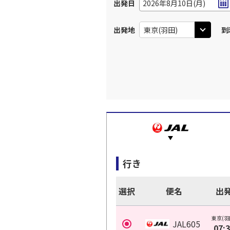
出発日
2026年8月10日(月)
出発地
到
行き
選択
便名
出
東京(羽
JAL605
07: