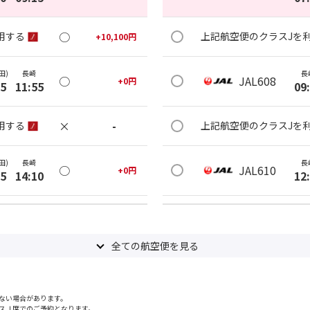
○
用する
上記航空便のクラスJを
+
10,100
円
田)
長崎
長
○
JAL608
+
0
円
05
11:55
09
×
-
用する
上記航空便のクラスJを
田)
長崎
長
○
JAL610
+
0
円
25
14:10
12
○
用する
上記航空便のクラスJを
+
2,400
円
全ての航空便を見る
田)
長崎
長
○
JAL612
+
0
円
30
15:15
15
ない場合があります。
○
用する
上記航空便のクラスJを
+
2,400
円
スＪ席でのご予約となります。