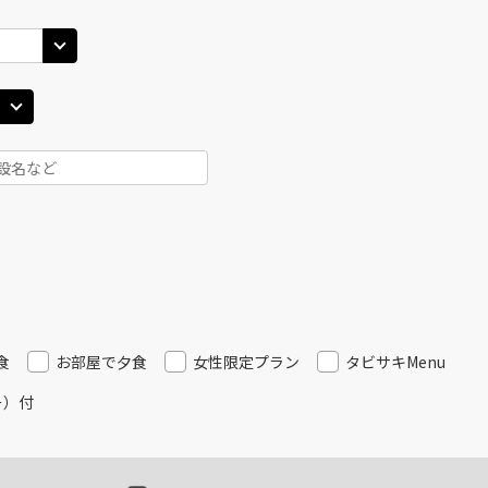
食
お部屋で夕食
女性限定プラン
タビサキMenu
ー）付