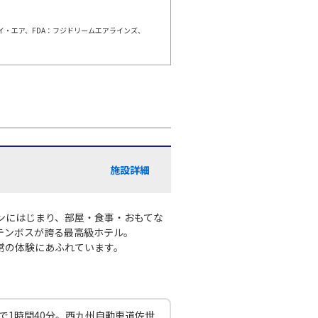
ェイ・エア、FDA：フジドリームエアラインズ、
崎
東京(羽田)
○
+
11,800
円
:55
18:00
○
利用する
+
28,200
円
崎
東京(羽田)
○
+
11,800
円
:20
22:10
施設詳細
○
利用する
+
2,400
円
ンにはじまり、部屋・食事・おもてな
テンボスが誇る最高級ホテル。
常の体験にあふれています。
で1時間40分。西九州自動車道佐世