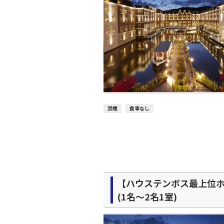
禁煙
食事なし
【ハウステンボス最上位ホ
(1名～2名1室)