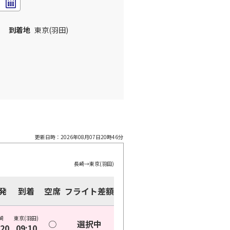
到着地
東京(羽田)
更新日時：
2026年08月07日20時46分
長崎
→
東京(羽田)
発
到着
空席
フライト差額
崎
東京(羽田)
○
選択中
:20
09:10