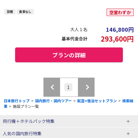
禁煙
食事なし
空室わずか
146,800
円
大人１名
293,600
円
基本代金合計
プランの詳細
1
日本旅行トップ
>
国内旅行・国内ツアー
>
航空+宿泊セットプラン
>
検索結
果
>
施設プラン一覧
飛行機＋ホテルパック特集
赤い風船ダイナミックパッケージ
ＪＡＬで行く飛行機+ホテルパック
人気の国内旅行特集