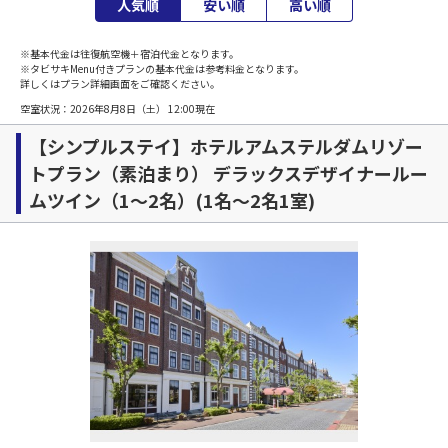
人気順
安い順
高い順
※基本代金は往復航空機＋宿泊代金となります。
※タビサキMenu付きプランの基本代金は参考料金となります。
詳しくはプラン詳細画面をご確認ください。
空室状況：
2026年8月8日（土） 12:00
現在
【シンプルステイ】ホテルアムステルダムリゾー
トプラン（素泊まり） デラックスデザイナールー
ムツイン（1～2名）(1名～2名1室)