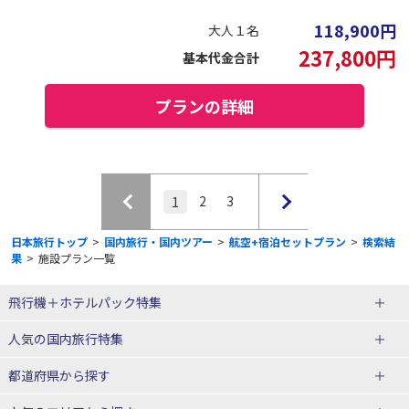
118,900
円
大人１名
237,800
円
基本代金合計
プランの詳細
2
3
1
日本旅行トップ
>
国内旅行・国内ツアー
>
航空+宿泊セットプラン
>
検索結
果
>
施設プラン一覧
飛行機＋ホテルパック特集
赤い風船ダイナミックパッケージ
ＪＡＬで行く飛行機+ホテルパック
人気の国内旅行特集
（飛行機+ホテルパック）
東京ディズニーリゾート®への旅
ユニバーサル・スタジオ・ジャパ
都道府県から探す
ＡＮＡで行く飛行機+ホテルパック
出張パック
ンへの旅