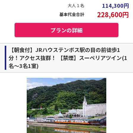
114,300
円
大人１名
228,600
円
基本代金合計
プランの詳細
【朝食付】JRハウステンボス駅の目の前徒歩1
分！アクセス抜群！ 【禁煙】スーペリアツイン(1
名～3名1室)