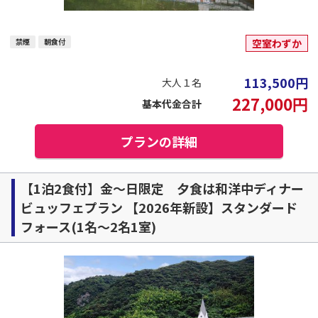
禁煙
朝食付
空室わずか
113,500
円
大人１名
227,000
円
基本代金合計
プランの詳細
【1泊2食付】金～日限定 夕食は和洋中ディナー
ビュッフェプラン 【2026年新設】スタンダード
フォース(1名～2名1室)