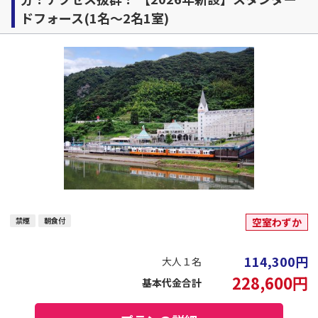
ドフォース(1名～2名1室)
禁煙
朝食付
空室わずか
114,300
円
大人１名
228,600
円
基本代金合計