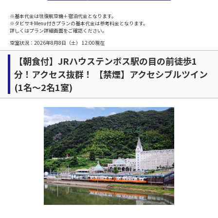
※基本代金は往復航空機＋宿泊代金となります。
※タビサキMenu付きプランの基本代金は参考料金となります。
詳しくはプラン詳細画面をご確認ください。
空室状況：
2026年8月8日（土） 12:00
現在
【朝食付】JRハウステンボス駅の目の前徒歩1
分！アクセス抜群！ 【禁煙】アクセシブルツイン
(1名～2名1室)