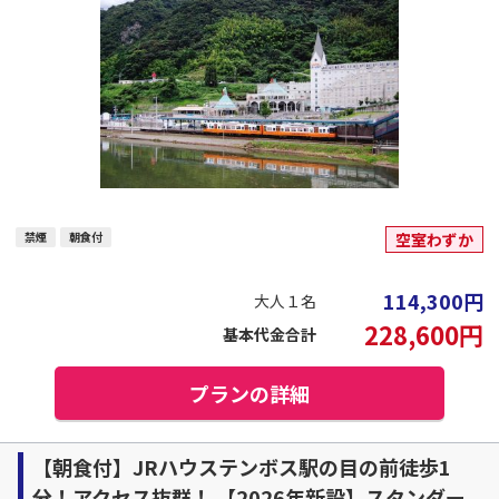
禁煙
朝食付
空室わずか
114,300
円
大人１名
228,600
円
基本代金合計
プランの詳細
【朝食付】JRハウステンボス駅の目の前徒歩1
分！アクセス抜群！ 【2026年新設】スタンダー