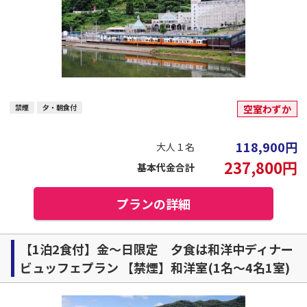
禁煙
夕・朝食付
空室わずか
118,900
円
大人１名
237,800
円
基本代金合計
プランの詳細
【1泊2食付】金～日限定 夕食は和洋中ディナー
ビュッフェプラン 【禁煙】和洋室(1名～4名1室)