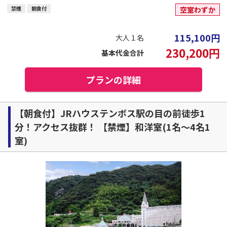
禁煙
朝食付
空室わずか
115,100
円
大人１名
230,200
円
基本代金合計
プランの詳細
【朝食付】JRハウステンボス駅の目の前徒歩1
分！アクセス抜群！ 【禁煙】和洋室(1名～4名1
室)