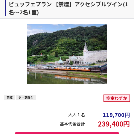
ビュッフェプラン 【禁煙】アクセシブルツイン(1
名～2名1室)
禁煙
夕・朝食付
空室わずか
119,700
円
大人１名
239,400
円
基本代金合計