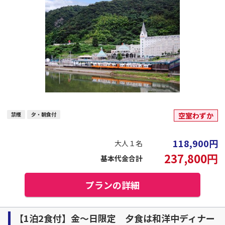
禁煙
夕・朝食付
空室わずか
118,900
円
大人１名
237,800
円
基本代金合計
プランの詳細
【1泊2食付】金～日限定 夕食は和洋中ディナー