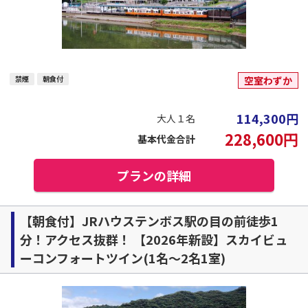
禁煙
朝食付
空室わずか
114,300
円
大人１名
228,600
円
基本代金合計
プランの詳細
【朝食付】JRハウステンボス駅の目の前徒歩1
分！アクセス抜群！ 【2026年新設】スカイビュ
ーコンフォートツイン(1名～2名1室)