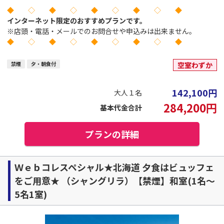
◆ ◇ ◆ ◇ ◆ ◇ ◆ ◇ ◆
インターネット限定のおすすめプランです。
※店頭・電話・メールでのお問合せや申込みは出来ません。
◆ ◇ ◆ ◇ ◆ ◇ ◆ ◇ ◆
禁煙
夕・朝食付
空室わずか
142,100
円
大人１名
284,200
円
基本代金合計
プランの詳細
Ｗｅｂコレスペシャル★北海道 夕食はビュッフェ
をご用意★ （シャングリラ）【禁煙】和室(1名～
5名1室)