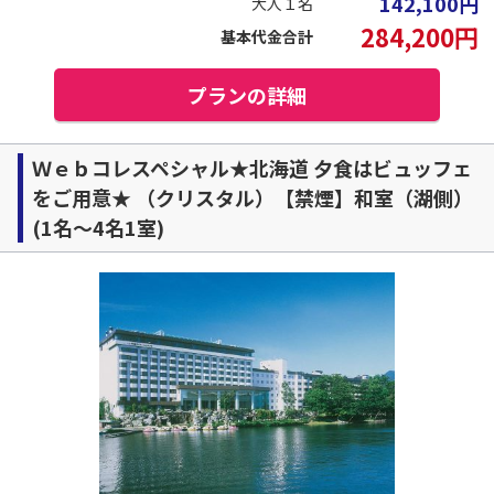
142,100
円
大人１名
284,200
円
基本代金合計
プランの詳細
Ｗｅｂコレスペシャル★北海道 夕食はビュッフェ
をご用意★ （クリスタル）【禁煙】和室（湖側）
(1名～4名1室)