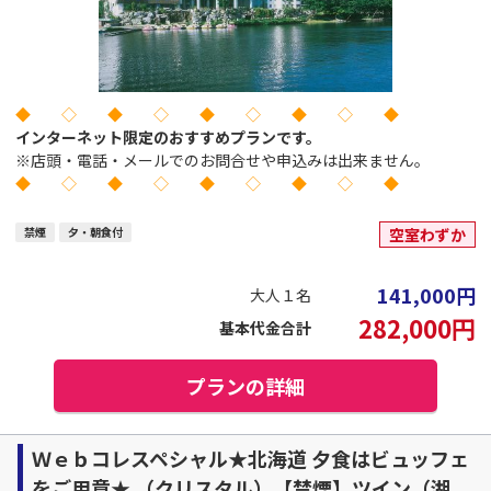
◆ ◇ ◆ ◇ ◆ ◇ ◆ ◇ ◆
インターネット限定のおすすめプランです。
※店頭・電話・メールでのお問合せや申込みは出来ません。
◆ ◇ ◆ ◇ ◆ ◇ ◆ ◇ ◆
禁煙
夕・朝食付
空室わずか
141,000
円
大人１名
282,000
円
基本代金合計
プランの詳細
Ｗｅｂコレスペシャル★北海道 夕食はビュッフェ
をご用意★ （クリスタル）【禁煙】ツイン（湖