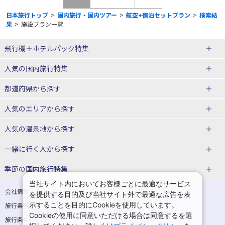
日本旅行トップ
>
国内旅行・国内ツアー
>
航空+宿泊セットプラン
>
検索結
果
>
施設プラン一覧
飛行機＋ホテルパック特集
赤い風船ダイナミックパッケージ
ＪＡＬで行く飛行機+ホテルパック
人気の国内旅行特集
（飛行機+ホテルパック）
東京ディズニーリゾート®への旅
ユニバーサル・スタジオ・ジャパ
都道府県から探す
ＡＮＡで行く飛行機+ホテルパック
出張パック
ンへの旅
人気のエリアから探す
温泉旅行
日帰り旅行
北海道旅行・ツアー
人気の温泉地から探す
東北
函館旅行
札幌旅行
北海道
一緒に行く人から探す
青森旅行・ツアー
岩手旅行・ツアー
湯の川温泉(北海道)
定山渓温泉(北海道)
一人旅 国内版
家族・子連れ旅行 国内版
季節の国内旅行特集
宮城旅行・ツアー
秋田旅行・ツアー
仙台旅行
当社サイト内においてお客様ごとに最適なサービス
十勝川温泉(北海道)
阿寒湖温泉(北海道)
カップル・夫婦旅行 国内版
女子旅 国内版
桜・お花見特集
ゴールデンウィーク（GW）の国内
会社情報
プライバシーポリシー
を提供する目的及び当社サイト外で最適な広告を表
旅行
山形旅行・ツアー
福島旅行・ツアー
洞爺湖温泉(北海道)
川湯温泉(北海道)
示することを目的にCookieを使用しています。
卒業旅行・学生旅行 国内版
旅行業登録票・約款
規約集
Cookieの使用に同意いただける場合は同意するを選
夏休み・お盆の国内旅行
7月の国内旅行
関東
旅行条件書
商標について
那須旅行
日光旅行
層雲峡温泉(北海道)
知床温泉(北海道)