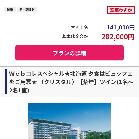
禁煙
夕・朝食付
空室わずか
141,000
円
大人１名
282,000
円
基本代金合計
プランの詳細
Ｗｅｂコレスペシャル★北海道 夕食はビュッフェ
をご用意★ （クリスタル）【禁煙】ツイン(1名～
2名1室)