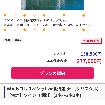
◆ ◇ ◆ ◇ ◆ ◇ ◆ ◇ ◆
インターネット限定のおすすめプランです。
※店頭・電話・メールでのお問合せや申込みは出来ません。
◆ ◇ ◆ ◇ ◆ ◇ ◆ ◇ ◆
禁煙
朝食付
空室わずか
138,500
円
大人１名
277,000
円
基本代金合計
プランの詳細
Ｗｅｂコレスペシャル★北海道 ★ （クリスタル）
【禁煙】ツイン（湖側）(1名～2名1室)