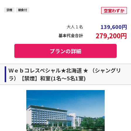
禁煙
朝食付
空室わずか
139,600
円
大人１名
279,200
円
基本代金合計
プランの詳細
Ｗｅｂコレスペシャル★北海道 ★ （シャングリ
ラ）【禁煙】和室(1名～5名1室)