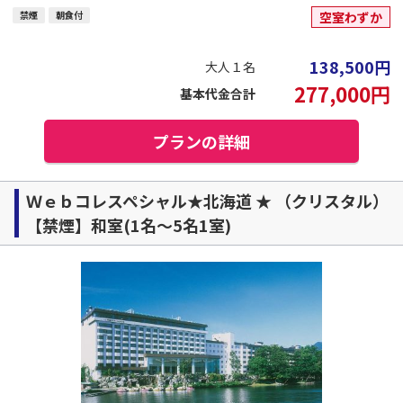
禁煙
朝食付
空室わずか
138,500
円
大人１名
277,000
円
基本代金合計
プランの詳細
Ｗｅｂコレスペシャル★北海道 ★ （クリスタル）
【禁煙】和室(1名～5名1室)