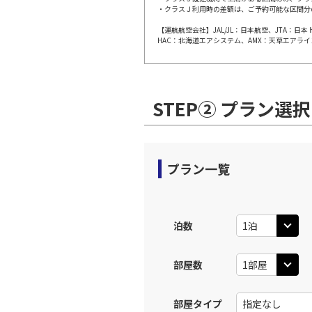
JAL308
・クラスＪ利用時の差額は、ご予約可能な区間分
福岡
10:
乗継便あり
【運航航空会社】JAL/JL：日本航空、JTA：
HAC：北海道エアシステム、AMX：天草エアライ
上記航空便のクラスJを利
STEP② プラン選択
JAL310
福岡
11:
乗継便あり
上記航空便のクラスJを利
プラン一覧
JAL312
福岡
11:
乗継便あり
泊数
上記航空便のクラスJを利
部屋数
福岡
JAL3513
11:
部屋タイプ