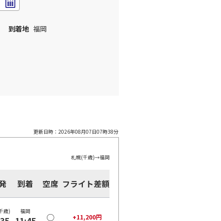
到着地
福岡
更新日時：
2026年08月07日07時38分
札幌(千歳)
→
福岡
発
到着
空席
フライト差額
千歳)
福岡
○
+
11,200
円
:35
11:45