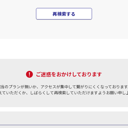
再検索する
札幌(千歳)
上記航空便のクラスJを
○
+
0
円
00
17:25
JAL514
札幌(
○
用する
15
+
3,700
円
乗継便あり
札幌(千歳)
上記航空便のクラスJを
○
+
11,200
円
50
20:15
JAL516
札幌(
ご迷惑をおかけしております
○
用する
16
+
38,700
円
乗継便あり
該当のプランが無いか、アクセスが集中して繋がりにくくなっております
札幌(千歳)
えていただくか、しばらくして再検索していただけますようお願い申し
上記航空便のクラスJを
×
-
00
20:30
JAL518
札幌(
×
-
用する
17
乗継便あり