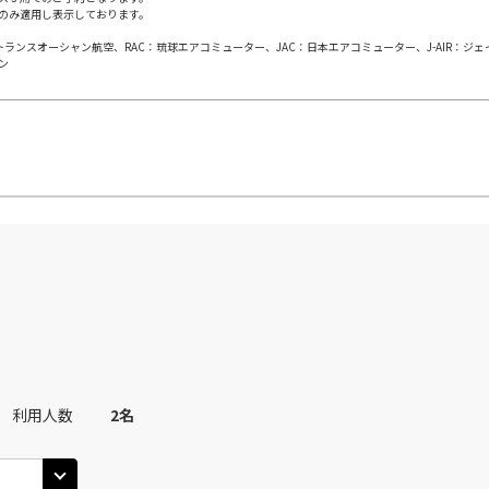
のみ適用し表示しております。
札幌(千歳)
上記航空便のクラスJを
○
+
31,600
円
00
14:15
日本トランスオーシャン航空、RAC：琉球エアコミューター、JAC：日本エアコミューター、J-AIR：ジ
ン
JAL504
札幌(
○
用する
09
+
38,700
円
乗継便あり
札幌(千歳)
上記航空便のクラスJを
○
+
31,600
円
00
15:05
札幌(
JAL3510
10
○
用する
+
38,700
円
上記航空便のクラスJを
札幌(千歳)
○
+
31,600
円
45
16:00
JAL506
札幌(
11
×
-
用する
乗継便あり
利用人数
2
名
札幌(千歳)
上記航空便のクラスJを
○
選択中
50
14:15