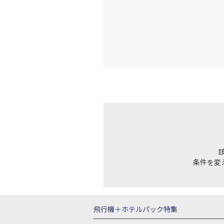
福岡
JAL3317
15:
上記航空便のクラスJを利
JAL320
福岡
15:
乗継便あり
上記航空便のクラスJを利
JAL2058
福岡
条件を変
16:
乗継便あり
上記航空便のクラスJを利
飛行機＋ホテルパック特集