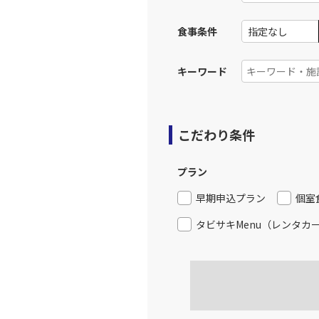
食事条件
上記航空便のクラスJを利
キーワード
JAL314
福岡
12:
乗継便あり
上記航空便のクラスJを利
こだわり条件
福岡
プラン
JAL3515
14:
早期申込プラン
個室
上記航空便のクラスJを利
タビサキMenu（レンタカ
JAL316
福岡
14:
乗継便あり
上記航空便のクラスJを利