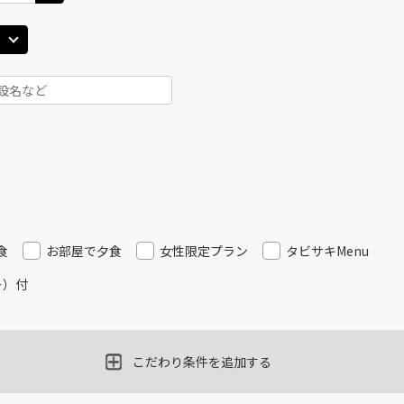
JAL508
札幌(
○
用する
11
+
3,700
円
乗継便あり
札幌(千歳)
上記航空便のクラスJを
○
+
11,200
円
45
17:00
札幌(
JAL3316
11
○
用する
+
38,700
円
札幌(千歳)
上記航空便のクラスJを
○
+
0
円
00
16:25
食
お部屋で夕食
女性限定プラン
タビサキMenu
JAL510
札幌(
○
用する
12
+
3,700
円
ー）付
乗継便あり
札幌(千歳)
上記航空便のクラスJを
○
+
11,200
円
00
18:15
こだわり条件を追加する
札幌(
JAL3512
13
○
用する
+
38,700
円