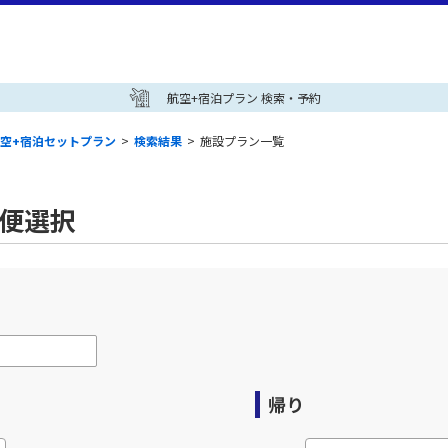
航空+宿泊プラン 検索・予約
空+宿泊セットプラン
>
検索結果
>
施設プラン一覧
空便選択
帰り