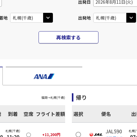
出発日
2026年8月11日(火)
着地
出発地
再検索する
帰り
福岡
→
札幌(千歳)
発
到着
空席
フライト差額
選択
便名
出
JAL590
札幌(千歳)
札幌(
○
+
11,200
円
00
11:20
07