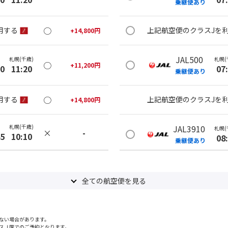
乗継便あり
○
用する
上記航空便のクラスJを
+
14,800
円
JAL500
札幌(千歳)
札幌(
○
+
11,200
円
20
11:20
07
乗継便あり
○
用する
上記航空便のクラスJを
+
14,800
円
札幌(千歳)
JAL3910
札幌(
×
-
45
10:10
08
乗継便あり
札幌(千歳)
上記航空便のクラスJを
○
+
11,200
円
05
13:05
全ての航空便を見る
JAL502
札幌(
×
-
用する
08
乗継便あり
ない場合があります。
スＪ席でのご予約となります。