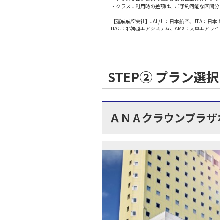
JAL308
・クラスＪ利用時の差額は、ご予約可能な区間分
福岡
10:
乗継便あり
【運航航空会社】JAL/JL：日本航空、JTA：
HAC：北海道エアシステム、AMX：天草エアライ
上記航空便のクラスJを利
STEP② プラン選択
JAL310
福岡
11:
乗継便あり
上記航空便のクラスJを利
ＡＮＡクラウンプラザ
JAL312
福岡
11:
乗継便あり
上記航空便のクラスJを利
福岡
JAL3513
11: