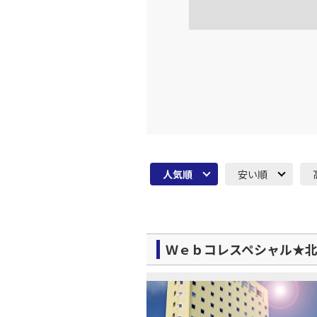
JAL324
福岡
17:
乗継便あり
上記航空便のクラスJを利
JAL326
福岡
18:
乗継便あり
上記航空便のクラスJを利
人気順
安い順
Ｗｅｂコレスペシャル★北海