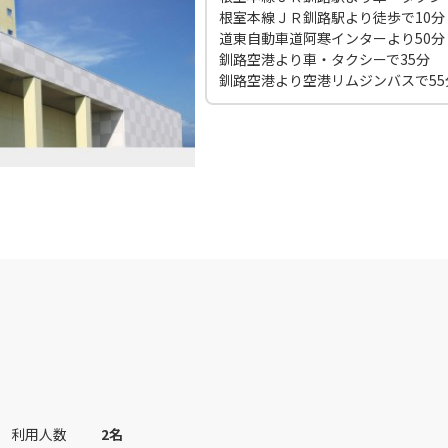
根室本線ＪＲ釧路駅より徒歩で10分
JAL508
札幌(
道東自動車道阿寒インターより50分
○
用する
11
+
3,700
円
乗継便あり
釧路空港より車・タクシーで35分
釧路空港より空港リムジンバスで55
札幌(千歳)
上記航空便のクラスJを
○
+
11,200
円
45
17:00
札幌(
JAL3316
11
○
用する
+
38,700
円
札幌(千歳)
上記航空便のクラスJを
○
+
0
円
00
16:25
JAL510
札幌(
○
用する
12
+
3,700
円
乗継便あり
札幌(千歳)
上記航空便のクラスJを
○
+
11,200
円
00
18:15
札幌(
利用人数
2
名
JAL3512
13
○
用する
+
38,700
円