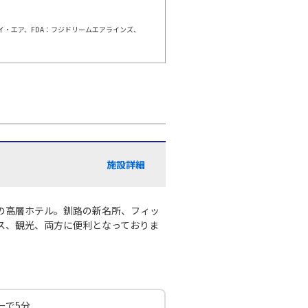
○
利用する
+
14,800
円
ェイ・エア、FDA：フジドリームエアラインズ、
千歳)
福岡
○
+
35,000
円
:50
13:40
○
利用する
+
38,700
円
千歳)
福岡
○
選択中
:35
12:55
施設詳細
○
利用する
+
3,700
円
の高層ホテル。釧路の新名所、フィッ
ス、観光、両方に便利となっておりま
千歳)
福岡
×
-
:00
15:30
×
-
利用する
ーで5分