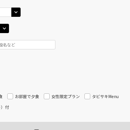
札幌(千歳)
上記航空便のクラスJを
○
+
0
円
00
17:25
JAL514
札幌(
○
用する
15
+
3,700
円
乗継便あり
札幌(千歳)
上記航空便のクラスJを
○
+
11,200
円
50
20:15
JAL516
札幌(
○
用する
16
+
38,700
円
乗継便あり
札幌(千歳)
上記航空便のクラスJを
×
-
食
お部屋で夕食
女性限定プラン
タビサキMenu
00
20:30
ー）付
JAL518
札幌(
×
-
用する
17
乗継便あり