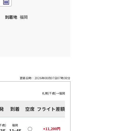
到着地
福岡
更新日時：
2026年08月07日07時38分
札幌(千歳)
→
福岡
発
到着
空席
フライト差額
千歳)
福岡
○
+
11,200
円
:35
11:45