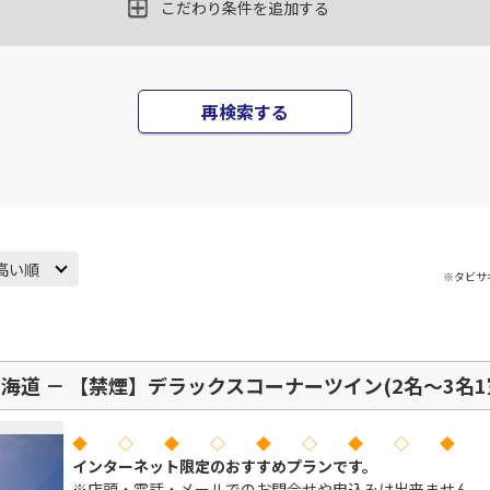
こだわり条件を追加する
札幌(千歳)
上記航空便のクラスJを
○
+
16,700
円
00
21:30
JAL520
札幌(
×
-
用する
17
乗継便あり
再検索する
札幌(千歳)
上記航空便のクラスJを
○
+
31,600
円
10
22:20
JAL4472
札幌(
18
×
-
用する
FDA
運航
高い順
※タビサ
道 － 【禁煙】デラックスコーナーツイン(2名～3名1
◆ ◇ ◆ ◇ ◆ ◇ ◆ ◇ ◆
インターネット限定のおすすめプランです。
※店頭・電話・メールでのお問合せや申込みは出来ません。