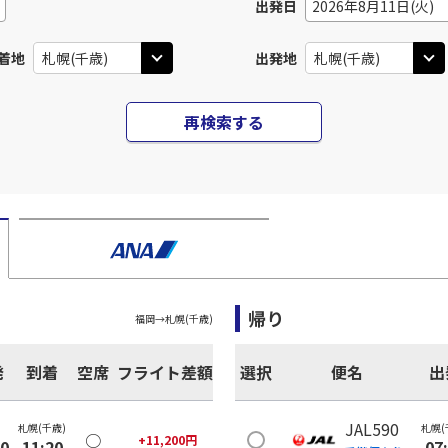
出発日
2026年8月11日(火)
着地
出発地
再検索する
帰り
福岡
→
札幌(千歳)
発
到着
空席
フライト差額
選択
便名
出
JAL590
札幌(千歳)
札幌(
○
+
11,200
円
00
11:20
07