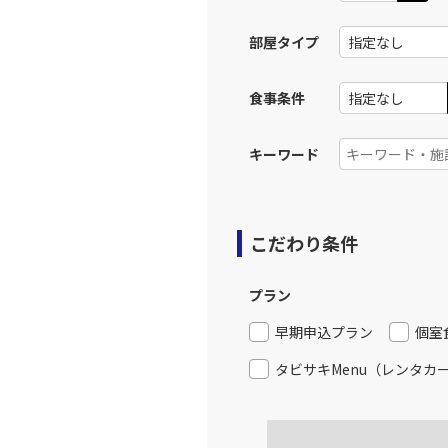
部屋タイプ
福岡
JAL3317
15:
食事条件
上記航空便のクラスJを利
キーワード
JAL320
福岡
15:
乗継便あり
こだわり条件
上記航空便のクラスJを利
プラン
JAL2058
福岡
早期申込プラン
個室
16:
乗継便あり
タビサキMenu（レンタカ
上記航空便のクラスJを利