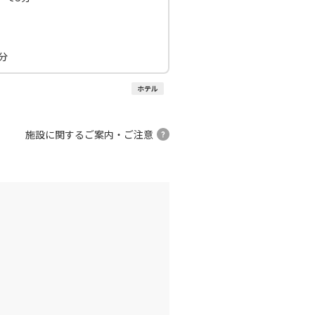
千歳)
福岡
×
-
:25
15:30
分
×
-
利用する
ホテル
千歳)
福岡
○
+
0
円
:40
14:00
施設に関するご案内・ご注意
○
利用する
+
3,700
円
千歳)
福岡
○
+
35,000
円
:50
17:10
×
-
利用する
千歳)
福岡
○
+
0
円
:35
15:55