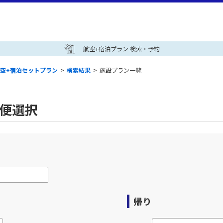
航空+宿泊プラン 検索・予約
空+宿泊セットプラン
>
検索結果
>
施設プラン一覧
空便選択
帰り