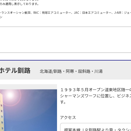
のみ適用し表示しております。
札幌(千歳)
上記航空便のクラスJを
○
+
31,600
円
00
14:15
日本トランスオーシャン航空、RAC：琉球エアコミューター、JAC：日本エアコミューター、J-AIR：ジ
ン
JAL504
札幌(
○
用する
09
+
38,700
円
乗継便あり
札幌(千歳)
上記航空便のクラスJを
○
+
31,600
円
00
15:05
札幌(
JAL3510
10
○
用する
+
38,700
円
ホテル釧路
北海道/釧路・阿寒・屈斜路・川湯
上記航空便のクラスJを
札幌(千歳)
○
+
31,600
円
45
16:00
１９９３年５月オープン道東地区随一
シャーマンズワーフに位置し、ビジネ
JAL506
札幌(
す。
11
×
-
用する
乗継便あり
アクセス
札幌(千歳)
上記航空便のクラスJを
○
選択中
50
14:15
根室本線ＪＲ釧路駅より車・タクシ