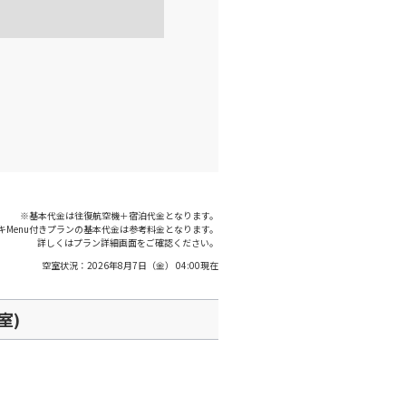
○
利用する
+
38,700
円
千歳)
福岡
○
+
11,200
円
:15
21:30
○
利用する
+
38,700
円
千歳)
福岡
○
+
4,700
円
:05
20:50
※基本代金は往復航空機＋宿泊代金となります。
キMenu付きプランの基本代金は参考料金となります。
詳しくはプラン詳細画面をご確認ください。
空室状況：
2026年8月7日（金） 04:00
現在
室)