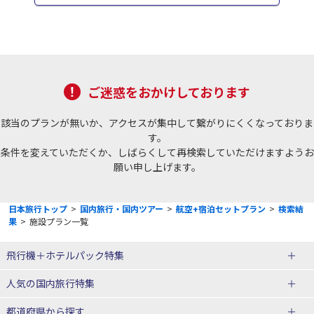
ご迷惑をおかけしております
該当のプランが無いか、アクセスが集中して繋がりにくくなっておりま
す。
条件を変えていただくか、しばらくして再検索していただけますようお
願い申し上げます。
日本旅行トップ
>
国内旅行・国内ツアー
>
航空+宿泊セットプラン
>
検索結
果
>
施設プラン一覧
飛行機＋ホテルパック特集
赤い風船ダイナミックパッケージ
ＪＡＬで行く飛行機+ホテルパック
人気の国内旅行特集
（飛行機+ホテルパック）
東京ディズニーリゾート®への旅
ユニバーサル・スタジオ・ジャパ
都道府県から探す