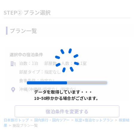
STEP② プラン選択
プラン一覧
選択中の宿泊条件
泊数：1泊
部屋数・人数：2名1室
部屋タイプ：指定なし
食事条件：指定なし
沖縄/沖縄県/指定なし/指定なし
データを取得しています・・・
データを取得しています・・・
10~50秒かかる場合がございます。
10~50秒かかる場合がございます。
宿泊条件を変更する
日本旅行トップ
>
国内旅行・国内ツアー
>
航空+宿泊セットプラン
>
検索結
果
>
施設プラン一覧