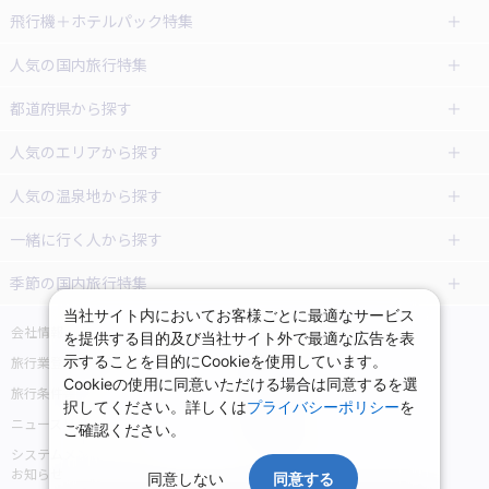
飛行機＋ホテルパック特集
赤い風船ダイナミックパッケージ
ＪＡＬで行く飛行機+ホテルパック
人気の国内旅行特集
（飛行機+ホテルパック）
東京ディズニーリゾート®への旅
ユニバーサル・スタジオ・ジャパ
都道府県から探す
ＡＮＡで行く飛行機+ホテルパック
出張パック
ンへの旅
人気のエリアから探す
温泉旅行
日帰り旅行
北海道旅行・ツアー
人気の温泉地から探す
東北
函館旅行
札幌旅行
北海道
一緒に行く人から探す
青森旅行・ツアー
岩手旅行・ツアー
湯の川温泉(北海道)
定山渓温泉(北海道)
一人旅 国内版
家族・子連れ旅行 国内版
季節の国内旅行特集
宮城旅行・ツアー
秋田旅行・ツアー
仙台旅行
当社サイト内においてお客様ごとに最適なサービス
十勝川温泉(北海道)
阿寒湖温泉(北海道)
カップル・夫婦旅行 国内版
女子旅 国内版
桜・お花見特集
ゴールデンウィーク（GW）の国内
会社情報
プライバシーポリシー
を提供する目的及び当社サイト外で最適な広告を表
旅行
山形旅行・ツアー
福島旅行・ツアー
洞爺湖温泉(北海道)
川湯温泉(北海道)
示することを目的にCookieを使用しています。
卒業旅行・学生旅行 国内版
旅行業登録票・約款
規約集
Cookieの使用に同意いただける場合は同意するを選
夏休み・お盆の国内旅行
7月の国内旅行
関東
旅行条件書
商標について
那須旅行
日光旅行
層雲峡温泉(北海道)
知床温泉(北海道)
択してください。詳しくは
プライバシーポリシー
を
ニュースリリース
採用情報
8月の国内旅行
9月の国内旅行
ご確認ください。
東京旅行・ツアー
神奈川旅行・ツアー
小笠原旅行
大島旅行
東北
システムメンテナンスの
サイトマップ
10月の国内旅行
11月の国内旅行
埼玉旅行・ツアー
千葉旅行・ツアー
お知らせ
神津島旅行
青ヶ島旅行
同意しない
同意する
花巻温泉(岩手)
蔵王温泉(山形)