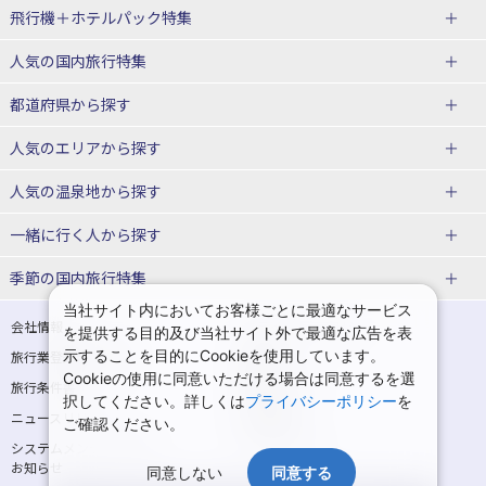
飛行機＋ホテルパック特集
赤い風船ダイナミックパッケージ
ＪＡＬで行く飛行機+ホテルパック
人気の国内旅行特集
（飛行機+ホテルパック）
東京ディズニーリゾート®への旅
ユニバーサル・スタジオ・ジャパ
都道府県から探す
ＡＮＡで行く飛行機+ホテルパック
出張パック
ンへの旅
人気のエリアから探す
温泉旅行
日帰り旅行
北海道旅行・ツアー
人気の温泉地から探す
東北
函館旅行
札幌旅行
北海道
一緒に行く人から探す
青森旅行・ツアー
岩手旅行・ツアー
湯の川温泉(北海道)
定山渓温泉(北海道)
一人旅 国内版
家族・子連れ旅行 国内版
季節の国内旅行特集
宮城旅行・ツアー
秋田旅行・ツアー
仙台旅行
当社サイト内においてお客様ごとに最適なサービス
十勝川温泉(北海道)
阿寒湖温泉(北海道)
カップル・夫婦旅行 国内版
女子旅 国内版
桜・お花見特集
ゴールデンウィーク（GW）の国内
会社情報
プライバシーポリシー
を提供する目的及び当社サイト外で最適な広告を表
旅行
山形旅行・ツアー
福島旅行・ツアー
洞爺湖温泉(北海道)
川湯温泉(北海道)
示することを目的にCookieを使用しています。
卒業旅行・学生旅行 国内版
旅行業登録票・約款
規約集
Cookieの使用に同意いただける場合は同意するを選
夏休み・お盆の国内旅行
7月の国内旅行
関東
旅行条件書
商標について
那須旅行
日光旅行
層雲峡温泉(北海道)
知床温泉(北海道)
択してください。詳しくは
プライバシーポリシー
を
ニュースリリース
採用情報
8月の国内旅行
9月の国内旅行
ご確認ください。
東京旅行・ツアー
神奈川旅行・ツアー
小笠原旅行
大島旅行
東北
システムメンテナンスの
サイトマップ
10月の国内旅行
11月の国内旅行
埼玉旅行・ツアー
千葉旅行・ツアー
お知らせ
神津島旅行
青ヶ島旅行
同意しない
同意する
花巻温泉(岩手)
蔵王温泉(山形)