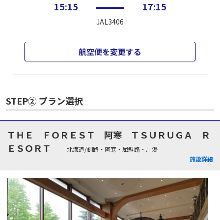
15:15
17:15
JAL3406
航空便を変更する
STEP② プラン選択
ＴＨＥ ＦＯＲＥＳＴ 阿寒 ＴＳＵＲＵＧＡ Ｒ
ＥＳＯＲＴ
北海道/釧路・阿寒・屈斜路・川湯
施設詳細