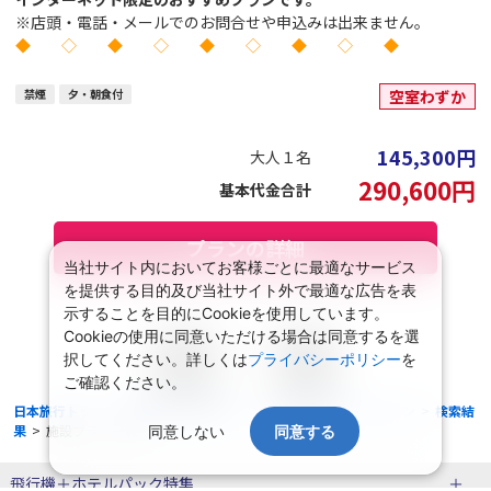
※店頭・電話・メールでのお問合せや申込みは出来ません。
◆ ◇ ◆ ◇ ◆ ◇ ◆ ◇ ◆
禁煙
夕・朝食付
空室わずか
145,300
円
大人１名
290,600
円
基本代金合計
プランの詳細
当社サイト内においてお客様ごとに最適なサービス
を提供する目的及び当社サイト外で最適な広告を表
示することを目的にCookieを使用しています。
Cookieの使用に同意いただける場合は同意するを選
択してください。詳しくは
プライバシーポリシー
を
1
ご確認ください。
日本旅行トップ
>
国内旅行・国内ツアー
>
航空+宿泊セットプラン
>
検索結
果
>
施設プラン一覧
同意しない
同意する
飛行機＋ホテルパック特集