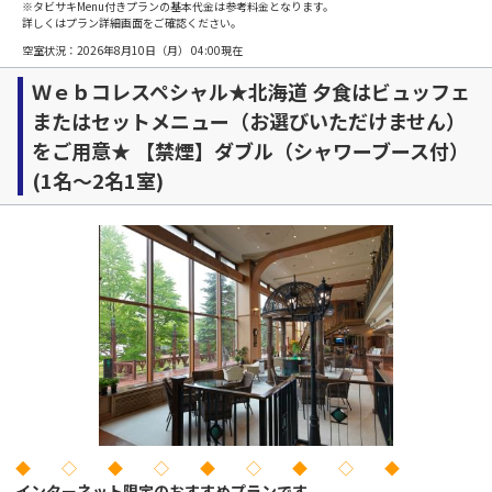
※タビサキMenu付きプランの基本代金は参考料金となります。
詳しくはプラン詳細画面をご確認ください。
空室状況：
2026年8月10日（月） 04:00
現在
Ｗｅｂコレスペシャル★北海道 夕食はビュッフェ
またはセットメニュー（お選びいただけません）
をご用意★ 【禁煙】ダブル（シャワーブース付）
(1名～2名1室)
◆ ◇ ◆ ◇ ◆ ◇ ◆ ◇ ◆
インターネット限定のおすすめプランです。