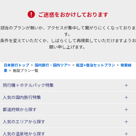
ご迷惑をおかけしております
該当のプランが無いか、アクセスが集中して繋がりにくくなっておりま
す。
条件を変えていただくか、しばらくして再検索していただけますようお
願い申し上げます。
日本旅行トップ
>
国内旅行・国内ツアー
>
航空+宿泊セットプラン
>
検索結
果
>
施設プラン一覧
飛行機＋ホテルパック特集
赤い風船ダイナミックパッケージ
ＪＡＬで行く飛行機+ホテルパック
人気の国内旅行特集
（飛行機+ホテルパック）
東京ディズニーリゾート®への旅
ユニバーサル・スタジオ・ジャパ
都道府県から探す
ＡＮＡで行く飛行機+ホテルパック
出張パック
ンへの旅
人気のエリアから探す
温泉旅行
日帰り旅行
北海道旅行・ツアー
人気の温泉地から探す