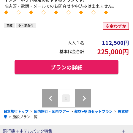
※店頭・電話・メールでのお問合せや申込みは出来ません。
◆ ◇ ◆ ◇ ◆ ◇ ◆ ◇ ◆
禁煙
夕・朝食付
空室わずか
112,500
円
大人１名
225,000
円
基本代金合計
プランの詳細
1
日本旅行トップ
>
国内旅行・国内ツアー
>
航空+宿泊セットプラン
>
検索結
果
>
施設プラン一覧
飛行機＋ホテルパック特集