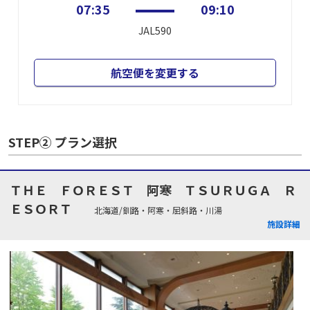
07:35
09:10
JAL590
航空便を変更する
STEP② プラン選択
ＴＨＥ ＦＯＲＥＳＴ 阿寒 ＴＳＵＲＵＧＡ Ｒ
ＥＳＯＲＴ
北海道/釧路・阿寒・屈斜路・川湯
施設詳細