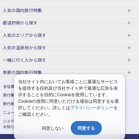
赤い風船ダイナミックパッケージ
ＪＡＬで行く飛行機+ホテルパック
人気の国内旅行特集
（飛行機+ホテルパック）
東京ディズニーリゾート®への旅
ユニバーサル・スタジオ・ジャパ
都道府県から探す
ＡＮＡで行く飛行機+ホテルパック
出張パック
ンへの旅
人気のエリアから探す
温泉旅行
日帰り旅行
北海道旅行・ツアー
人気の温泉地から探す
東北
函館旅行
札幌旅行
北海道
一緒に行く人から探す
青森旅行・ツアー
岩手旅行・ツアー
湯の川温泉(北海道)
定山渓温泉(北海道)
一人旅 国内版
家族・子連れ旅行 国内版
季節の国内旅行特集
宮城旅行・ツアー
秋田旅行・ツアー
仙台旅行
当社サイト内においてお客様ごとに最適なサービス
十勝川温泉(北海道)
阿寒湖温泉(北海道)
カップル・夫婦旅行 国内版
女子旅 国内版
桜・お花見特集
ゴールデンウィーク（GW）の国内
会社情報
プライバシーポリシー
を提供する目的及び当社サイト外で最適な広告を表
旅行
山形旅行・ツアー
福島旅行・ツアー
洞爺湖温泉(北海道)
川湯温泉(北海道)
示することを目的にCookieを使用しています。
卒業旅行・学生旅行 国内版
旅行業登録票・約款
規約集
Cookieの使用に同意いただける場合は同意するを選
夏休み・お盆の国内旅行
7月の国内旅行
関東
旅行条件書
商標について
那須旅行
日光旅行
層雲峡温泉(北海道)
知床温泉(北海道)
択してください。詳しくは
プライバシーポリシー
を
ニュースリリース
採用情報
8月の国内旅行
9月の国内旅行
ご確認ください。
東京旅行・ツアー
神奈川旅行・ツアー
小笠原旅行
大島旅行
東北
システムメンテナンスの
サイトマップ
10月の国内旅行
11月の国内旅行
埼玉旅行・ツアー
千葉旅行・ツアー
お知らせ
神津島旅行
青ヶ島旅行
花巻温泉(岩手)
蔵王温泉(山形)
同意しない
同意する
紅葉旅行
クリスマスの国内旅行
茨城旅行・ツアー
栃木旅行・ツアー
新島旅行
秩父旅行
Copyright © NIPPON TRAVEL AGENCY Co.,LTD. All rights reserved.