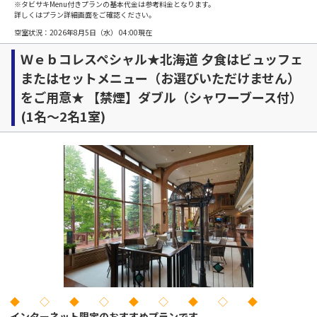
※タビサキMenu付きプランの基本代金は参考料金となります。
詳しくはプラン詳細画面をご確認ください。
空室状況：
2026年8月5日（水） 04:00
現在
Ｗｅｂコレスペシャル★北海道 夕食はビュッフェ
またはセットメニュー（お選びいただけません）
をご用意★ 【禁煙】ダブル（シャワーブース付）
(1名～2名1室)
◆ ◇ ◆ ◇ ◆ ◇ ◆ ◇ ◆
インターネット限定のおすすめプランです。