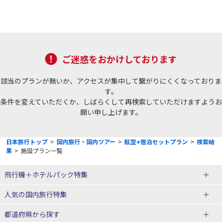
ご迷惑をおかけしております
該当のプランが無いか、アクセスが集中して繋がりにくくなっておりま
す。
条件を変えていただくか、しばらくして再検索していただけますようお
願い申し上げます。
日本旅行トップ
>
国内旅行・国内ツアー
>
航空+宿泊セットプラン
>
検索結
果
>
施設プラン一覧
飛行機＋ホテルパック特集
赤い風船ダイナミックパッケージ
ＪＡＬで行く飛行機+ホテルパック
人気の国内旅行特集
（飛行機+ホテルパック）
東京ディズニーリゾート®への旅
ユニバーサル・スタジオ・ジャパ
都道府県から探す
ＡＮＡで行く飛行機+ホテルパック
出張パック