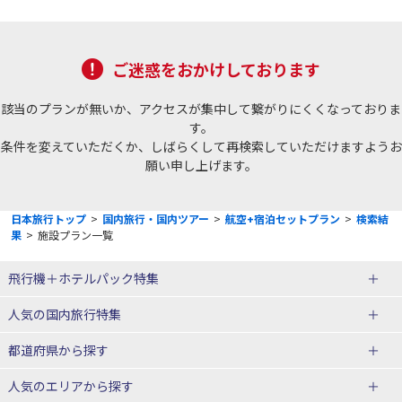
ご迷惑をおかけしております
該当のプランが無いか、アクセスが集中して繋がりにくくなっておりま
す。
条件を変えていただくか、しばらくして再検索していただけますようお
願い申し上げます。
日本旅行トップ
>
国内旅行・国内ツアー
>
航空+宿泊セットプラン
>
検索結
果
>
施設プラン一覧
飛行機＋ホテルパック特集
赤い風船ダイナミックパッケージ
ＪＡＬで行く飛行機+ホテルパック
人気の国内旅行特集
（飛行機+ホテルパック）
東京ディズニーリゾート®への旅
ユニバーサル・スタジオ・ジャパ
都道府県から探す
ＡＮＡで行く飛行機+ホテルパック
出張パック
ンへの旅
人気のエリアから探す
温泉旅行
日帰り旅行