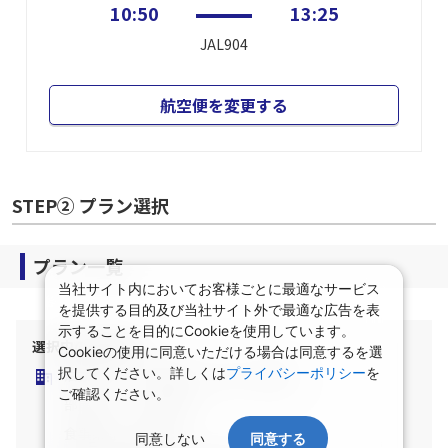
沖縄(那覇)
東京(羽田)
10:50
13:25
JAL904
航空便を変更する
STEP② プラン選択
当社サイト内においてお客様ごとに最適なサービス
を提供する目的及び当社サイト外で最適な広告を表
プラン一覧
示することを目的にCookieを使用しています。
Cookieの使用に同意いただける場合は同意するを選
択してください。詳しくは
プライバシーポリシー
を
ご確認ください。
選択中の宿泊条件
泊数：1泊
部屋数・人数：2名1室
同意しない
同意する