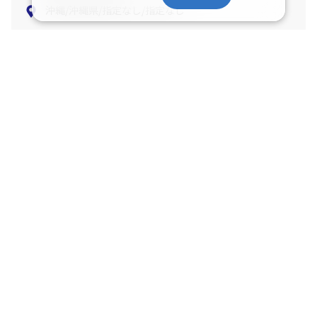
部屋タイプ：指定なし
食事条件：指定なし
沖縄/沖縄県/指定なし/指定なし
宿泊条件を変更する
ご迷惑をおかけしております
該当のプランが無いか、アクセスが集中して繋がりにくくなっておりま
す。
条件を変えていただくか、しばらくして再検索していただけますようお
願い申し上げます。