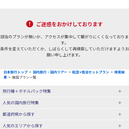
ご迷惑をおかけしております
該当のプランが無いか、アクセスが集中して繋がりにくくなっておりま
す。
条件を変えていただくか、しばらくして再検索していただけますようお
願い申し上げます。
日本旅行トップ
>
国内旅行・国内ツアー
>
航空+宿泊セットプラン
>
検索結
果
>
施設プラン一覧
飛行機＋ホテルパック特集
赤い風船ダイナミックパッケージ
ＪＡＬで行く飛行機+ホテルパック
人気の国内旅行特集
（飛行機+ホテルパック）
東京ディズニーリゾート®への旅
ユニバーサル・スタジオ・ジャパ
都道府県から探す
ＡＮＡで行く飛行機+ホテルパック
出張パック
ンへの旅
人気のエリアから探す