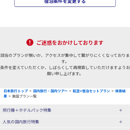
宿泊条件を変更する
ご迷惑をおかけしております
該当のプランが無いか、アクセスが集中して繋がりにくくなっておりま
す。
条件を変えていただくか、しばらくして再検索していただけますようお
願い申し上げます。
日本旅行トップ
>
国内旅行・国内ツアー
>
航空+宿泊セットプラン
>
検索結
果
>
施設プラン一覧
飛行機＋ホテルパック特集
赤い風船ダイナミックパッケージ
ＪＡＬで行く飛行機+ホテルパック
人気の国内旅行特集
（飛行機+ホテルパック）