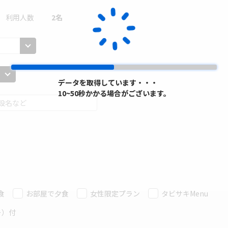
利用人数
2
名
データを取得しています・・・
データを取得しています・・・
10~50秒かかる場合がございます。
10~50秒かかる場合がございます。
食
お部屋で夕食
女性限定プラン
タビサキMenu
ー）付