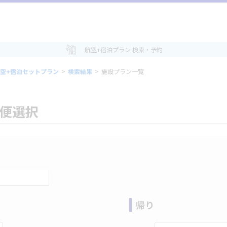
航空+宿泊プラン 検索・予約
空+宿泊セットプラン
>
検索結果
>
施設プラン一覧
空便選択
帰り