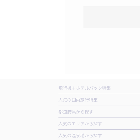
飛行機＋ホテルパック特集
赤い風船ダイナミックパッケージ（飛行
人気の国内旅行特集
ＡＮＡで行く飛行機+ホテルパック
出
東京ディズニーリゾート®への旅
ユニ
都道府県から探す
北海道旅行・ツアー
東北
青
人気のエリアから探す
山形旅行・ツアー
福島旅行・ツアー
函館旅行
札幌旅行
人気の温泉地から探す
茨城旅行・ツアー
栃木旅行・ツアー