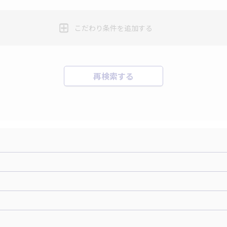
こだわり条件を追加する
再検索する
機+ホテルパック）
ＪＡＬで行く飛行機+ホテルパック
張パック
バーサル・スタジオ・ジャパンへの旅
温泉旅行
日帰り旅行
森旅行・ツアー
岩手旅行・ツアー
宮城旅行・ツアー
秋田旅行・
関東
東京旅行・ツアー
神奈川旅行・ツアー
埼玉旅行・ツアー
仙台旅行
那須旅行
日光旅行
小笠原旅行
大島旅行
神津
群馬旅行・ツアー
北陸
富山旅行・ツアー
石川旅行・ツアー