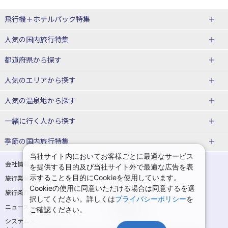
飛行機＋ホテルパック特集
赤い風船ダイナミックパッケージ
ＪＡＬで行く飛行機+ホテルパック
人気の国内旅行特集
（飛行機+ホテルパック）
東京ディズニーリゾート®への旅
ユニバーサル・スタジオ・ジャパ
都道府県から探す
ＡＮＡで行く飛行機+ホテルパック
出張パック
ンへの旅
人気のエリアから探す
温泉旅行
日帰り旅行
北海道旅行・ツアー
人気の温泉地から探す
東北
函館旅行
札幌旅行
北海道
一緒に行く人から探す
青森旅行・ツアー
岩手旅行・ツアー
湯の川温泉(北海道)
定山渓温泉(北海道)
一人旅 国内版
家族・子連れ旅行 国内版
季節の国内旅行特集
宮城旅行・ツアー
秋田旅行・ツアー
仙台旅行
当社サイト内においてお客様ごとに最適なサービス
十勝川温泉(北海道)
阿寒湖温泉(北海道)
カップル・夫婦旅行 国内版
女子旅 国内版
桜・お花見特集
ゴールデンウィーク（GW）の国内
会社情報
プライバシーポリシー
を提供する目的及び当社サイト外で最適な広告を表
旅行
山形旅行・ツアー
福島旅行・ツアー
洞爺湖温泉(北海道)
川湯温泉(北海道)
示することを目的にCookieを使用しています。
卒業旅行・学生旅行 国内版
旅行業登録票・約款
規約集
Cookieの使用に同意いただける場合は同意するを選
夏休み・お盆の国内旅行
7月の国内旅行
関東
旅行条件書
商標について
那須旅行
日光旅行
層雲峡温泉(北海道)
知床温泉(北海道)
択してください。詳しくは
プライバシーポリシー
を
ニュースリリース
採用情報
8月の国内旅行
9月の国内旅行
ご確認ください。
東京旅行・ツアー
神奈川旅行・ツアー
小笠原旅行
大島旅行
東北
システムメンテナンスの
サイトマップ
10月の国内旅行
11月の国内旅行