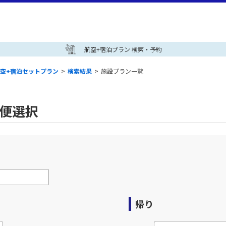
航空+宿泊プラン 検索・予約
空+宿泊セットプラン
>
検索結果
>
施設プラン一覧
空便選択
帰り