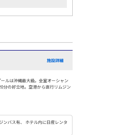
施設詳細
プールは沖縄最大級。全室オーシャン
20分の好立地。空港から直行リムジン
ジンバス有、 ホテル内に日産レンタ