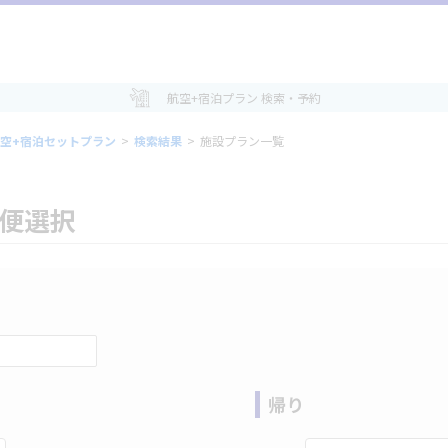
航空+宿泊プラン 検索・予約
空+宿泊セットプラン
>
検索結果
>
施設プラン一覧
空便選択
帰り