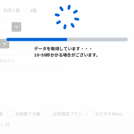
利用人数
2
名
データを取得しています・・・
データを取得しています・・・
10~50秒かかる場合がございます。
10~50秒かかる場合がございます。
食
お部屋で夕食
女性限定プラン
タビサキMenu
ー）付