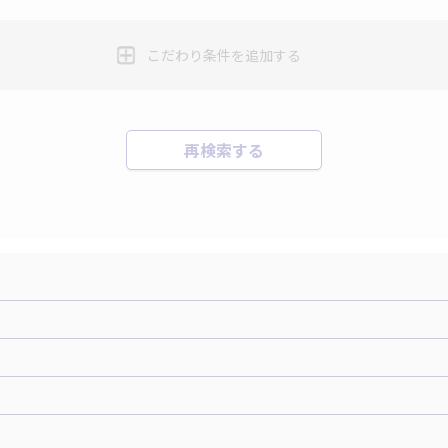
こだわり条件を追加する
再検索する
機+ホテルパック）
ＪＡＬで行く飛行機+ホテルパック
張パック
バーサル・スタジオ・ジャパンへの旅
温泉旅行
日帰り旅行
森旅行・ツアー
岩手旅行・ツアー
宮城旅行・ツアー
秋田旅行・
関東
東京旅行・ツアー
神奈川旅行・ツアー
埼玉旅行・ツアー
仙台旅行
那須旅行
日光旅行
小笠原旅行
大島旅行
神津
群馬旅行・ツアー
北陸
富山旅行・ツアー
石川旅行・ツアー