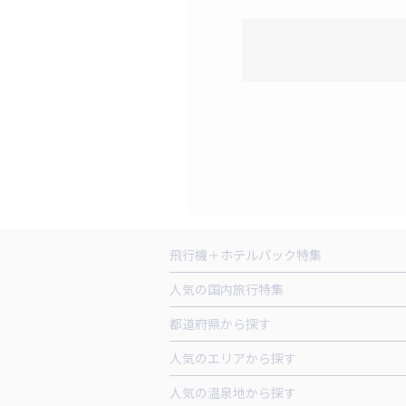
飛行機＋ホテルパック特集
赤い風船ダイナミックパッケージ（飛行
人気の国内旅行特集
ＡＮＡで行く飛行機+ホテルパック
出
東京ディズニーリゾート®への旅
ユニ
都道府県から探す
北海道旅行・ツアー
東北
青
人気のエリアから探す
山形旅行・ツアー
福島旅行・ツアー
函館旅行
札幌旅行
人気の温泉地から探す
茨城旅行・ツアー
栃木旅行・ツアー