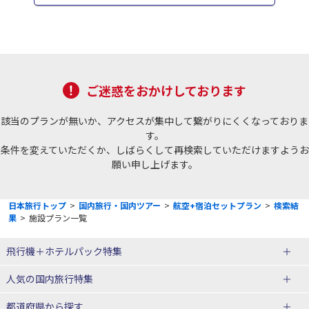
ご迷惑をおかけしております
該当のプランが無いか、アクセスが集中して繋がりにくくなっておりま
す。
条件を変えていただくか、しばらくして再検索していただけますようお
願い申し上げます。
日本旅行トップ
>
国内旅行・国内ツアー
>
航空+宿泊セットプラン
>
検索結
果
>
施設プラン一覧
飛行機＋ホテルパック特集
赤い風船ダイナミックパッケージ
ＪＡＬで行く飛行機+ホテルパック
人気の国内旅行特集
（飛行機+ホテルパック）
東京ディズニーリゾート®への旅
ユニバーサル・スタジオ・ジャパ
都道府県から探す