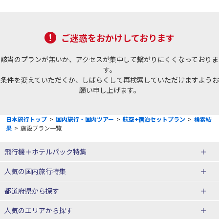
ご迷惑をおかけしております
該当のプランが無いか、アクセスが集中して繋がりにくくなっておりま
す。
条件を変えていただくか、しばらくして再検索していただけますようお
願い申し上げます。
日本旅行トップ
>
国内旅行・国内ツアー
>
航空+宿泊セットプラン
>
検索結
果
>
施設プラン一覧
飛行機＋ホテルパック特集
赤い風船ダイナミックパッケージ
ＪＡＬで行く飛行機+ホテルパック
人気の国内旅行特集
（飛行機+ホテルパック）
東京ディズニーリゾート®への旅
ユニバーサル・スタジオ・ジャパ
都道府県から探す
ＡＮＡで行く飛行機+ホテルパック
出張パック
ンへの旅
人気のエリアから探す
温泉旅行
日帰り旅行