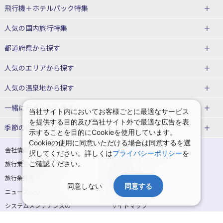
飛行機＋ホテルパック特集
赤い風船ダイナミックパッケージ
ＪＡＬで行く飛行機+ホテルパック
人気の国内旅行特集
（飛行機+ホテルパック）
東京ディズニーリゾート®への旅
ユニバーサル・スタジオ・ジャパ
都道府県から探す
ＡＮＡで行く飛行機+ホテルパック
出張パック
ンへの旅
人気のエリアから探す
温泉旅行
日帰り旅行
北海道旅行・ツアー
人気の温泉地から探す
東北
函館旅行
札幌旅行
北海道
一緒に行く人から探す
当社サイト内においてお客様ごとに最適なサービス
を提供する目的及び当社サイト外で最適な広告を表
青森旅行・ツアー
岩手旅行・ツアー
湯の川温泉(北海道)
定山渓温泉(北海道)
一人旅 国内版
家族・子連れ旅行 国内版
季節の国内旅行特集
示することを目的にCookieを使用しています。
宮城旅行・ツアー
秋田旅行・ツアー
仙台旅行
Cookieの使用に同意いただける場合は同意するを選
十勝川温泉(北海道)
阿寒湖温泉(北海道)
カップル・夫婦旅行 国内版
女子旅 国内版
桜・お花見特集
ゴールデンウィーク（GW）の国内
会社情報
プライバシーポリシー
択してください。詳しくは
プライバシーポリシー
を
旅行
山形旅行・ツアー
福島旅行・ツアー
洞爺湖温泉(北海道)
川湯温泉(北海道)
卒業旅行・学生旅行 国内版
旅行業登録票・約款
ご確認ください。
規約集
夏休み・お盆の国内旅行
7月の国内旅行
関東
旅行条件書
商標について
那須旅行
日光旅行
層雲峡温泉(北海道)
知床温泉(北海道)
同意しない
同意する
ニュースリリース
採用情報
8月の国内旅行
9月の国内旅行
東京旅行・ツアー
神奈川旅行・ツアー
小笠原旅行
大島旅行
東北
システムメンテナンスの
サイトマップ
10月の国内旅行
11月の国内旅行
埼玉旅行・ツアー
千葉旅行・ツアー
お知らせ
神津島旅行
青ヶ島旅行
花巻温泉(岩手)
蔵王温泉(山形)