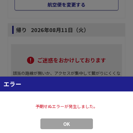
航空便を変更する
帰り
2026年08月11日（火）
ご迷惑をおかけしております
該当の路線が無いか、アクセスが集中して繋がりにくくな
っております。
エラー
条件を変えていただくか、しばらくして再検索していただ
けますようお願い申し上げます。
予期せぬエラーが発生しました。
OK
STEP② プラン選択