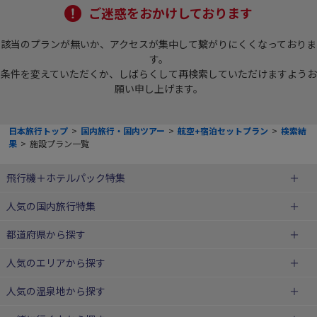
ご迷惑をおかけしております
該当のプランが無いか、アクセスが集中して繋がりにくくなっておりま
す。
条件を変えていただくか、しばらくして再検索していただけますようお
願い申し上げます。
日本旅行トップ
>
国内旅行・国内ツアー
>
航空+宿泊セットプラン
>
検索結
果
>
施設プラン一覧
飛行機＋ホテルパック特集
赤い風船ダイナミックパッケージ
ＪＡＬで行く飛行機+ホテルパック
人気の国内旅行特集
（飛行機+ホテルパック）
東京ディズニーリゾート®への旅
ユニバーサル・スタジオ・ジャパ
都道府県から探す
ＡＮＡで行く飛行機+ホテルパック
出張パック
ンへの旅
人気のエリアから探す
温泉旅行
日帰り旅行
北海道旅行・ツアー
人気の温泉地から探す
東北
函館旅行
札幌旅行